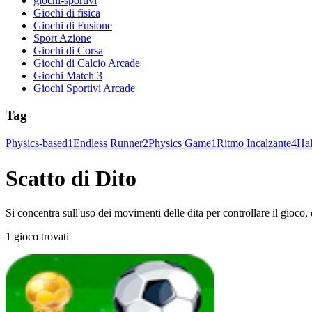
giochi-sportivi
Giochi di fisica
Giochi di Fusione
Sport Azione
Giochi di Corsa
Giochi di Calcio Arcade
Giochi Match 3
Giochi Sportivi Arcade
Tag
Physics-based
1
Endless Runner
2
Physics Game
1
Ritmo Incalzante
4
Ha
Scatto di Dito
Si concentra sull'uso dei movimenti delle dita per controllare il gioco, 
1 gioco trovati