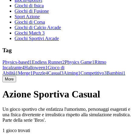
giochi-sportivi
Giochi di fisica
Giochi di Fusione
Sport Azione
Giochi di Corsa
Giochi di Calcio Arcade
Giochi Match 3
Giochi Sportivi Arcade
Tag
Physics-based
1
Endless Runner
2
Physics Game
1
Ritmo
Incalzante
4
Halloween
1
Gioco di
Abilità
1
Merge
1
Puzzle
4
Casual
3
Aiming
1
Competitivo
3
Bambini
1
More
Azione Sportiva Casual
Un gioco sportivo che enfatizza l'umorismo, personaggi esagerati e
una fisica divertente e irrealistica rispetto alla simulazione realistica.
Parte della serie 'Bros'.
1 gioco trovati