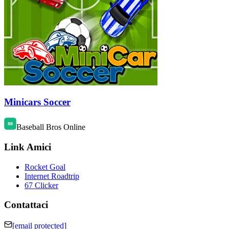
Minicars Soccer
Baseball Bros Online
Link Amici
Rocket Goal
Internet Roadtrip
67 Clicker
Contattaci
[email protected]