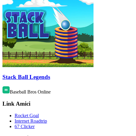
Stack Ball Legends
Baseball Bros Online
Link Amici
Rocket Goal
Internet Roadtrip
67 Clicker