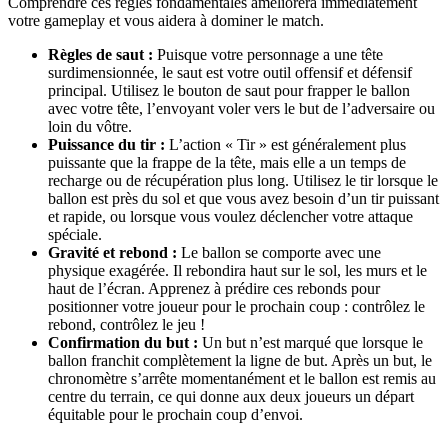
Comprendre ces règles fondamentales améliorera immédiatement
votre gameplay et vous aidera à dominer le match.
Règles de saut :
Puisque votre personnage a une tête
surdimensionnée, le saut est votre outil offensif et défensif
principal. Utilisez le bouton de saut pour frapper le ballon
avec votre tête, l’envoyant voler vers le but de l’adversaire ou
loin du vôtre.
Puissance du tir :
L’action « Tir » est généralement plus
puissante que la frappe de la tête, mais elle a un temps de
recharge ou de récupération plus long. Utilisez le tir lorsque le
ballon est près du sol et que vous avez besoin d’un tir puissant
et rapide, ou lorsque vous voulez déclencher votre attaque
spéciale.
Gravité et rebond :
Le ballon se comporte avec une
physique exagérée. Il rebondira haut sur le sol, les murs et le
haut de l’écran. Apprenez à prédire ces rebonds pour
positionner votre joueur pour le prochain coup : contrôlez le
rebond, contrôlez le jeu !
Confirmation du but :
Un but n’est marqué que lorsque le
ballon franchit complètement la ligne de but. Après un but, le
chronomètre s’arrête momentanément et le ballon est remis au
centre du terrain, ce qui donne aux deux joueurs un départ
équitable pour le prochain coup d’envoi.