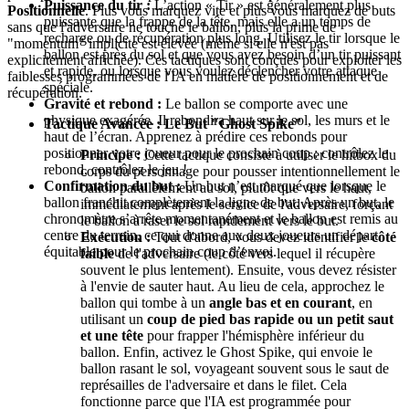
Puissance du tir :
L’action « Tir » est généralement plus
Positionnelle
. Plus vous marquez vite et plus vous marquez de buts
puissante que la frappe de la tête, mais elle a un temps de
sans que l'adversaire ne touche le ballon, plus la prime de
recharge ou de récupération plus long. Utilisez le tir lorsque le
"momentum" implicite est élevée (même si elle n'est pas
ballon est près du sol et que vous avez besoin d’un tir puissant
explicitement affichée). Ces tactiques sont conçues pour exploiter les
et rapide, ou lorsque vous voulez déclencher votre attaque
faiblesses programmées de l'IA en matière de positionnement et de
spéciale.
récupération.
Gravité et rebond :
Le ballon se comporte avec une
physique exagérée. Il rebondira haut sur le sol, les murs et le
Tactique Avancée : Le But "Ghost Spike"
haut de l’écran. Apprenez à prédire ces rebonds pour
positionner votre joueur pour le prochain coup : contrôlez le
Principe :
Cette tactique consiste à utiliser le hitbox du
rebond, contrôlez le jeu !
corps du personnage pour pousser intentionnellement le
Confirmation du but :
Un but n’est marqué que lorsque le
ballon parallèlement au sol, plutôt que vers le haut,
ballon franchit complètement la ligne de but. Après un but, le
immédiatement après le service de l'adversaire, forçant
chronomètre s’arrête momentanément et le ballon est remis au
le ballon à raser le sol rapidement vers le but.
centre du terrain, ce qui donne aux deux joueurs un départ
Exécution :
Tout d'abord, vous devez identifier le
côté
équitable pour le prochain coup d’envoi.
faible
de l'adversaire (le côté vers lequel il récupère
souvent le plus lentement). Ensuite, vous devez résister
à l'envie de sauter haut. Au lieu de cela, approchez le
ballon qui tombe à un
angle bas et en courant
, en
utilisant un
coup de pied bas rapide ou un petit saut
et une tête
pour frapper l'hémisphère inférieur du
ballon. Enfin, activez le Ghost Spike, qui envoie le
ballon rasant le sol, voyageant souvent sous le saut de
représailles de l'adversaire et dans le filet. Cela
fonctionne parce que l'IA est programmée pour