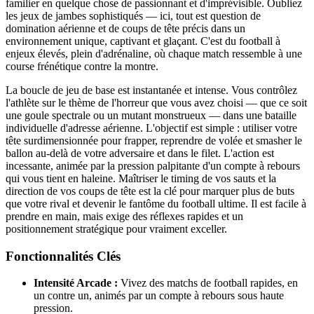
familier en quelque chose de passionnant et d'imprévisible. Oubliez
les jeux de jambes sophistiqués — ici, tout est question de
domination aérienne et de coups de tête précis dans un
environnement unique, captivant et glaçant. C'est du football à
enjeux élevés, plein d'adrénaline, où chaque match ressemble à une
course frénétique contre la montre.
La boucle de jeu de base est instantanée et intense. Vous contrôlez
l'athlète sur le thème de l'horreur que vous avez choisi — que ce soit
une goule spectrale ou un mutant monstrueux — dans une bataille
individuelle d'adresse aérienne. L'objectif est simple : utiliser votre
tête surdimensionnée pour frapper, reprendre de volée et smasher le
ballon au-delà de votre adversaire et dans le filet. L'action est
incessante, animée par la pression palpitante d'un compte à rebours
qui vous tient en haleine. Maîtriser le timing de vos sauts et la
direction de vos coups de tête est la clé pour marquer plus de buts
que votre rival et devenir le fantôme du football ultime. Il est facile à
prendre en main, mais exige des réflexes rapides et un
positionnement stratégique pour vraiment exceller.
Fonctionnalités Clés
Intensité Arcade :
Vivez des matchs de football rapides, en
un contre un, animés par un compte à rebours sous haute
pression.