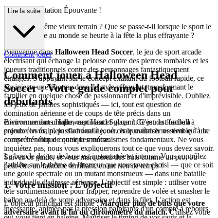
time Confrontation Épouvante !
Lire la suite
Fatigué du même vieux terrain ? Que se passe-t-il lorsque le sport le
plus populaire au monde se heurte à la fête la plus effrayante ?
Bienvenue dans
Halloween Head Soccer
, le jeu de sport arcade
Comment jouer
électrisant qui échange la pelouse contre des pierres tombales et les
joueurs traditionnels contre des personnages fantastiquement
Comment jouer à Halloween Head
étranges. S'appuyant sur le concept exaltant du football rapide, ce
Soccer : Votre guide complet pour
jeu injecte une énorme dose de style effrayant, transformant le
familier en quelque chose de passionnant et d'imprévisible. Oubliez
débutants
les jeux de jambes sophistiqués — ici, tout est question de
domination aérienne et de coups de tête précis dans un
Bienvenue dans Halloween Head Soccer ! Ce jeu est facile à
environnement unique, captivant et glaçant. C'est du football à
prendre en main, passionnant à jouer, et le maîtriser ne tient qu’à la
enjeux élevés, plein d'adrénaline, où chaque match ressemble à une
compréhension de quelques mécanismes fondamentaux. Ne vous
course frénétique contre la montre.
inquiétez pas, nous vous expliquerons tout ce que vous devez savoir.
La boucle de jeu de base est instantanée et intense. Vous contrôlez
Suivez ce guide, et vous marquerez des buts comme un pro, ou
l'athlète sur le thème de l'horreur que vous avez choisi — que ce soit
peut-être un fantôme terrifiant, en un rien de temps !
une goule spectrale ou un mutant monstrueux — dans une bataille
individuelle d'adresse aérienne. L'objectif est simple : utiliser votre
1. Votre mission : L’objectif
tête surdimensionnée pour frapper, reprendre de volée et smasher le
ballon au-delà de votre adversaire et dans le filet. L'action est
L’objectif principal est simple :
Marquer plus de buts que votre
incessante, animée par la pression palpitante d'un compte à rebours
adversaire avant la fin du chronomètre du match.
Utilisez votre
qui vous tient en haleine. Maîtriser le timing de vos sauts et la