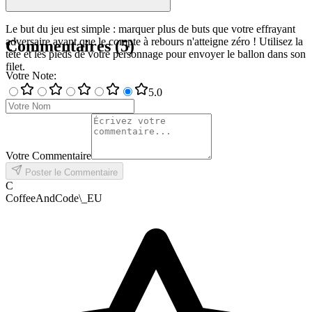
Le but du jeu est simple : marquer plus de buts que votre effrayant
adversaire avant que le compte à rebours n'atteigne zéro ! Utilisez la
Commentaires
(
5
)
tête et les pieds de votre personnage pour envoyer le ballon dans son
filet.
Votre Note
:
5
.0
Votre Commentaire
Poster le Commentaire
C
CoffeeAndCode\_EU