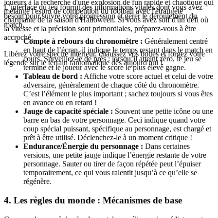
joueurs à la recherche d'une explosion de fun rapide et chaotique qui
L’interface du jeu fournit des informations vitales dont vous avez
mélange l'esprit de compétition du football avec l'étrangeté
besoin pour suivre votre progression et gérer le déroulement du
charmante de la saison d'Halloween. Si vous avez soif d'un défi où
match.
la vitesse et la précision sont primordiales, préparez-vous à être
accroché.
Compte à rebours du chronomètre :
Généralement centré
en haut de l’écran, il indique le temps restant dans le match en
Libérez votre spectre intérieur, chaussez vos bottes et forgez votre
cours. Surveillez-le de près : lorsqu’il atteint zéro, le jeu se
légende sur le terrain fantomatique dès aujourd'hui !
termine et le joueur avec le score le plus élevé gagne.
Tableau de bord :
Affiche votre score actuel et celui de votre
adversaire, généralement de chaque côté du chronomètre.
C’est l’élément le plus important ; sachez toujours si vous êtes
en avance ou en retard !
Jauge de capacité spéciale :
Souvent une petite icône ou une
barre en bas de votre personnage. Ceci indique quand votre
coup spécial puissant, spécifique au personnage, est chargé et
prêt à être utilisé. Déclenchez-le à un moment critique !
Endurance/Énergie du personnage :
Dans certaines
versions, une petite jauge indique l’énergie restante de votre
personnage. Sauter ou tirer de façon répétée peut l’épuiser
temporairement, ce qui vous ralentit jusqu’à ce qu’elle se
régénère.
4. Les règles du monde : Mécanismes de base