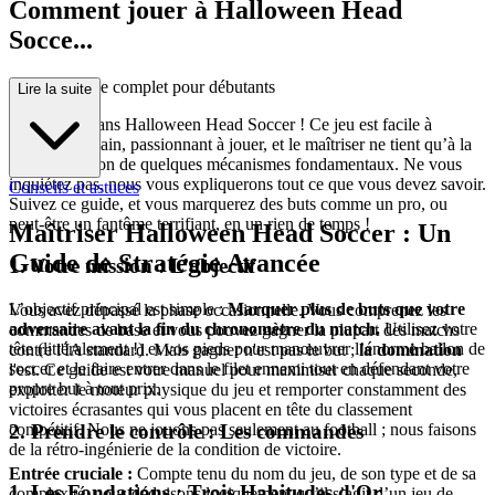
Comment jouer à Halloween Head
Socce...
r : Votre guide complet pour débutants
Lire la suite
Bienvenue dans Halloween Head Soccer ! Ce jeu est facile à
prendre en main, passionnant à jouer, et le maîtriser ne tient qu’à la
compréhension de quelques mécanismes fondamentaux. Ne vous
inquiétez pas, nous vous expliquerons tout ce que vous devez savoir.
Conseils et astuces
Suivez ce guide, et vous marquerez des buts comme un pro, ou
peut-être un fantôme terrifiant, en un rien de temps !
Maîtriser Halloween Head Soccer : Un
Guide de Stratégie Avancée
1. Votre mission : L’objectif
L’objectif principal est simple :
Marquer plus de buts que votre
Vous avez dépassé la phase occasionnelle. Vous comprenez les
adversaire avant la fin du chronomètre du match.
Utilisez votre
commandes de base et vous pouvez gagner la plupart des matchs
tête (littéralement !) et vos pieds pour manœuvrer l’énorme ballon de
contre l'IA standard. Mais gagner n'est pas le but ;
la domination
soccer et le faire entrer dans le filet ennemi tout en défendant votre
l'est. Ce guide est votre manuel pour maximiser chaque seconde,
propre but à tout prix.
exploiter le moteur physique du jeu et remporter constamment des
victoires écrasantes qui vous placent en tête du classement
2. Prendre le contrôle : Les commandes
compétitif. Nous ne jouons pas seulement au football ; nous faisons
de la rétro-ingénierie de la condition de victoire.
Entrée cruciale :
Compte tenu du nom du jeu, de son type et de sa
1. Les Fondations : Trois Habitudes d'Or
complexité, nous déduisons logiquement qu’il s’agit d’un jeu de