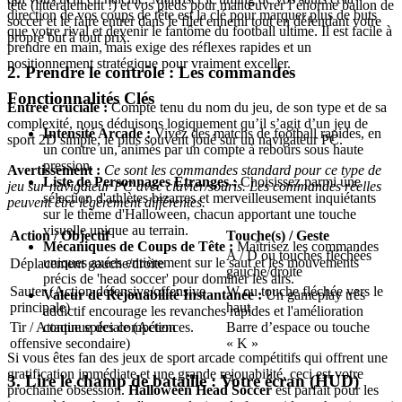
tête (littéralement !) et vos pieds pour manœuvrer l’énorme ballon de
direction de vos coups de tête est la clé pour marquer plus de buts
soccer et le faire entrer dans le filet ennemi tout en défendant votre
que votre rival et devenir le fantôme du football ultime. Il est facile à
propre but à tout prix.
prendre en main, mais exige des réflexes rapides et un
positionnement stratégique pour vraiment exceller.
2. Prendre le contrôle : Les commandes
Fonctionnalités Clés
Entrée cruciale :
Compte tenu du nom du jeu, de son type et de sa
complexité, nous déduisons logiquement qu’il s’agit d’un jeu de
Intensité Arcade :
Vivez des matchs de football rapides, en
sport 2D simple, le plus souvent joué sur un navigateur PC.
un contre un, animés par un compte à rebours sous haute
pression.
Avertissement :
Ce sont les commandes standard pour ce type de
Liste de Personnages Étranges :
Choisissez parmi une
jeu sur navigateur PC avec clavier/souris. Les commandes réelles
sélection d'athlètes bizarres et merveilleusement inquiétants
peuvent être légèrement différentes.
sur le thème d'Halloween, chacun apportant une touche
visuelle unique au terrain.
Action / Objectif
Touche(s) / Geste
Mécaniques de Coups de Tête :
Maîtrisez les commandes
A / D ou touches fléchées
uniques axées entièrement sur le saut et les mouvements
Déplacement gauche/droite
gauche/droite
précis de 'head soccer' pour dominer les airs.
Sauter (Action défensive/offensive
W ou touche fléchée vers le
Valeur de Rejouabilité Instantanée :
Un gameplay très
principale)
haut
addictif encourage les revanches rapides et l'amélioration
continue des compétences.
Tir / Attaque spéciale (Action
Barre d’espace ou touche
offensive secondaire)
« K »
Si vous êtes fan des jeux de sport arcade compétitifs qui offrent une
gratification immédiate et une grande rejouabilité, ceci est votre
3. Lire le champ de bataille : Votre écran (HUD)
prochaine obsession.
Halloween Head Soccer
est parfait pour les