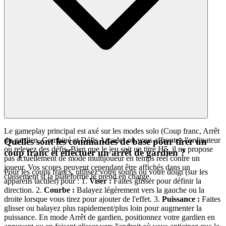
Le gameplay principal est axé sur les modes solo (Coup franc, Arrêt
du gardien, Combiné et Défis Arcade) où vous affrontez l'ordinateur
Quelles sont les commandes de base pour tirer un
ou relevez des défis. Bien que le jeu soit un titre H5, il ne propose
coup franc et effectuer un arrêt de gardien ?
pas actuellement de mode multijoueur en temps réel contre un
joueur. Vos scores peuvent cependant être affichés dans un
Pour les coups francs, utilisez votre souris ou votre doigt (sur les
classement si la plateforme le prend en charge.
appareils tactiles) pour : 1.
Viser :
Faites glisser pour définir la
direction. 2.
Courbe :
Balayez légèrement vers la gauche ou la
droite lorsque vous tirez pour ajouter de l'effet. 3.
Puissance :
Faites
glisser ou balayez plus rapidement/plus loin pour augmenter la
puissance. En mode Arrêt de gardien, positionnez votre gardien en