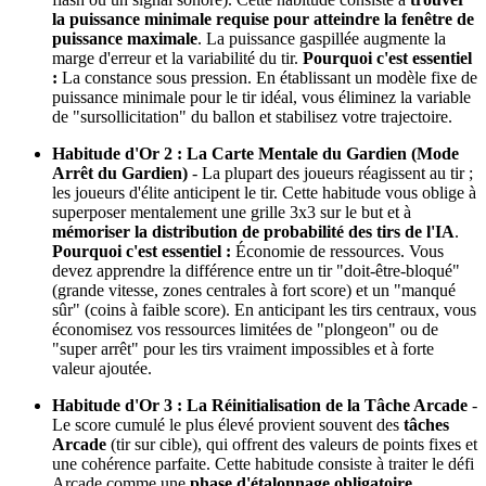
la puissance minimale requise pour atteindre la fenêtre de
puissance maximale
. La puissance gaspillée augmente la
marge d'erreur et la variabilité du tir.
Pourquoi c'est essentiel
:
La constance sous pression. En établissant un modèle fixe de
puissance minimale pour le tir idéal, vous éliminez la variable
de "sursollicitation" du ballon et stabilisez votre trajectoire.
Habitude d'Or 2 : La Carte Mentale du Gardien (Mode
Arrêt du Gardien)
- La plupart des joueurs réagissent au tir ;
les joueurs d'élite anticipent le tir. Cette habitude vous oblige à
superposer mentalement une grille 3x3 sur le but et à
mémoriser la distribution de probabilité des tirs de l'IA
.
Pourquoi c'est essentiel :
Économie de ressources. Vous
devez apprendre la différence entre un tir "doit-être-bloqué"
(grande vitesse, zones centrales à fort score) et un "manqué
sûr" (coins à faible score). En anticipant les tirs centraux, vous
économisez vos ressources limitées de "plongeon" ou de
"super arrêt" pour les tirs vraiment impossibles et à forte
valeur ajoutée.
Habitude d'Or 3 : La Réinitialisation de la Tâche Arcade
-
Le score cumulé le plus élevé provient souvent des
tâches
Arcade
(tir sur cible), qui offrent des valeurs de points fixes et
une cohérence parfaite. Cette habitude consiste à traiter le défi
Arcade comme une
phase d'étalonnage obligatoire
.