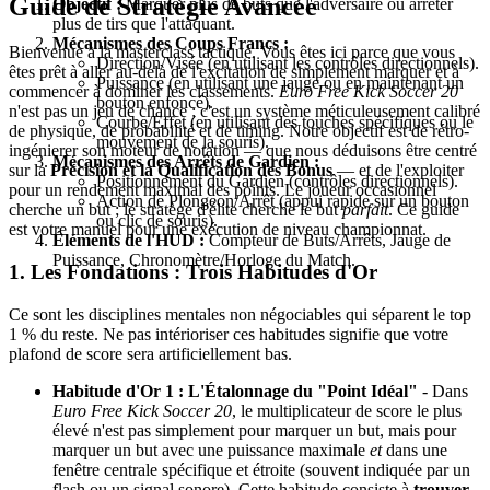
Guide de Stratégie Avancée
Objectif :
Marquer plus de buts que l'adversaire ou arrêter
plus de tirs que l'attaquant.
Mécanismes des Coups Francs :
Bienvenue à la masterclass tactique. Vous êtes ici parce que vous
Direction/Visée (en utilisant les contrôles directionnels).
êtes prêt à aller au-delà de l'excitation de simplement marquer et à
Puissance (en utilisant une jauge ou en maintenant un
commencer à dominer les classements.
Euro Free Kick Soccer 20
bouton enfoncé).
n'est pas un jeu de chance ; c'est un système méticuleusement calibré
Courbe/Effet (en utilisant des touches spécifiques ou le
de physique, de probabilité et de timing. Notre objectif est de rétro-
mouvement de la souris).
ingénierer son moteur de notation — que nous déduisons être centré
Mécanismes des Arrêts de Gardien :
sur la
Précision et la Qualification des Bonus
— et de l'exploiter
Positionnement du Gardien (contrôles directionnels).
pour un rendement maximal des points. Le joueur occasionnel
Action de Plongeon/Arrêt (appui rapide sur un bouton
cherche un but ; le stratège d'élite cherche le but
parfait
. Ce guide
ou clic de souris).
est votre manuel pour une exécution de niveau championnat.
Éléments de l'HUD :
Compteur de Buts/Arrêts, Jauge de
Puissance, Chronomètre/Horloge du Match.
1. Les Fondations : Trois Habitudes d'Or
Ce sont les disciplines mentales non négociables qui séparent le top
1 % du reste. Ne pas intérioriser ces habitudes signifie que votre
plafond de score sera artificiellement bas.
Habitude d'Or 1 : L'Étalonnage du "Point Idéal"
- Dans
Euro Free Kick Soccer 20
, le multiplicateur de score le plus
élevé n'est pas simplement pour marquer un but, mais pour
marquer un but avec une puissance maximale
et
dans une
fenêtre centrale spécifique et étroite (souvent indiquée par un
flash ou un signal sonore). Cette habitude consiste à
trouver