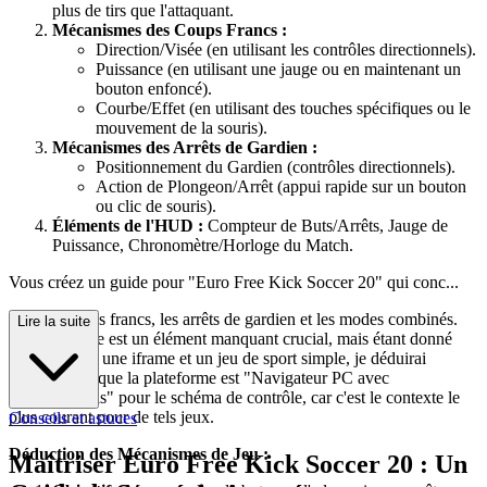
plus de tirs que l'attaquant.
Mécanismes des Coups Francs :
Direction/Visée (en utilisant les contrôles directionnels).
Puissance (en utilisant une jauge ou en maintenant un
bouton enfoncé).
Courbe/Effet (en utilisant des touches spécifiques ou le
mouvement de la souris).
Mécanismes des Arrêts de Gardien :
Positionnement du Gardien (contrôles directionnels).
Action de Plongeon/Arrêt (appui rapide sur un bouton
ou clic de souris).
Éléments de l'HUD :
Compteur de Buts/Arrêts, Jauge de
Puissance, Chronomètre/Horloge du Match.
Vous créez un guide pour "Euro Free Kick Soccer 20" qui conc...
erne les coups francs, les arrêts de gardien et les modes combinés.
Lire la suite
La plateforme est un élément manquant crucial, mais étant donné
que le jeu est une iframe et un jeu de sport simple, je déduirai
logiquement que la plateforme est "Navigateur PC avec
Clavier/Souris" pour le schéma de contrôle, car c'est le contexte le
plus courant pour de tels jeux.
Conseils et astuces
Déduction des Mécanismes de Jeu :
Maîtriser Euro Free Kick Soccer 20 : Un