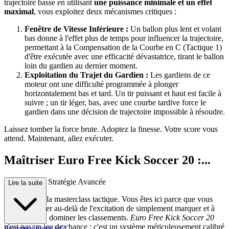
trajectoire basse en utilisant
une puissance minimale et un effet
maximal
, vous exploitez deux mécanismes critiques :
Fenêtre de Vitesse Inférieure :
Un ballon plus lent et volant
bas donne à l'effet plus de temps pour influencer la trajectoire,
permettant à la Compensation de la Courbe en C (Tactique 1)
d'être exécutée avec une efficacité dévastatrice, tirant le ballon
loin du gardien au dernier moment.
Exploitation du Trajet du Gardien :
Les gardiens de ce
moteur ont une difficulté programmée à plonger
horizontalement bas et tard. Un tir puissant et haut est facile à
suivre ; un tir léger, bas, avec une courbe tardive force le
gardien dans une décision de trajectoire impossible à résoudre.
Laissez tomber la force brute. Adoptez la finesse. Votre score vous
attend. Maintenant, allez exécuter.
Maîtriser Euro Free Kick Soccer 20 :...
Un Guide de Stratégie Avancée
Lire la suite
Bienvenue à la masterclass tactique. Vous êtes ici parce que vous
êtes prêt à aller au-delà de l'excitation de simplement marquer et à
commencer à dominer les classements.
Euro Free Kick Soccer 20
n'est pas un jeu de chance ; c'est un système méticuleusement calibré
Pourquoi jouer ici?