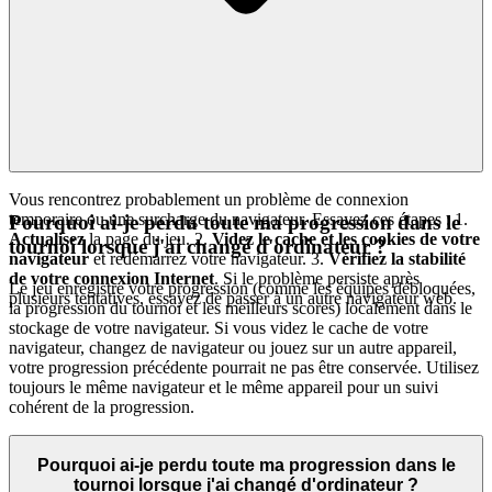
Vous rencontrez probablement un problème de connexion
temporaire ou une surcharge du navigateur. Essayez ces étapes : 1.
Pourquoi ai-je perdu toute ma progression dans le
Actualisez
la page du jeu. 2.
Videz le cache et les cookies de votre
tournoi lorsque j'ai changé d'ordinateur ?
navigateur
et redémarrez votre navigateur. 3.
Vérifiez la stabilité
de votre connexion Internet
. Si le problème persiste après
Le jeu enregistre votre progression (comme les équipes débloquées,
plusieurs tentatives, essayez de passer à un autre navigateur web.
la progression du tournoi et les meilleurs scores) localement dans le
stockage de votre navigateur. Si vous videz le cache de votre
navigateur, changez de navigateur ou jouez sur un autre appareil,
votre progression précédente pourrait ne pas être conservée. Utilisez
toujours le même navigateur et le même appareil pour un suivi
cohérent de la progression.
Pourquoi ai-je perdu toute ma progression dans le
tournoi lorsque j'ai changé d'ordinateur ?