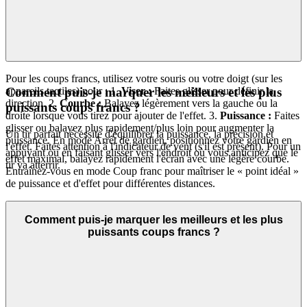
Pour les coups francs, utilisez votre souris ou votre doigt (sur les
appareils tactiles) pour : 1.
Viser :
Faites glisser pour définir la
Comment puis-je marquer les meilleurs et les plus
direction. 2.
Courbe :
Balayez légèrement vers la gauche ou la
puissants coups francs ?
droite lorsque vous tirez pour ajouter de l'effet. 3.
Puissance :
Faites
glisser ou balayez plus rapidement/plus loin pour augmenter la
Un tir parfait nécessite d'équilibrer la puissance, la précision et
puissance. En mode Arrêt de gardien, positionnez votre gardien en
l'effet. Faites attention à l'indicateur de vent (s'il est présent). Pour un
appuyant ou en faisant glisser vers l'endroit où vous anticipez que le
effet maximal, balayez rapidement l'écran avec une légère courbe.
tir va atterrir.
Entraînez-vous en mode Coup franc pour maîtriser le « point idéal »
de puissance et d'effet pour différentes distances.
Comment puis-je marquer les meilleurs et les plus
puissants coups francs ?