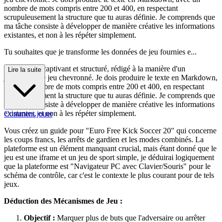
nombre de mots compris entre 200 et 400, en respectant
scrupuleusement la structure que tu auras définie. Je comprends que
ma tâche consiste à développer de manière créative les informations
existantes, et non à les répéter simplement.
Tu souhaites que je transforme les données de jeu fournies e...
n un aperçu captivant et structuré, rédigé à la manière d'un
Lire la suite
journaliste de jeu chevronné. Je dois produire le texte en Markdown,
avec un nombre de mots compris entre 200 et 400, en respectant
scrupuleusement la structure que tu auras définie. Je comprends que
ma tâche consiste à développer de manière créative les informations
existantes, et non à les répéter simplement.
Comment jouer
Vous créez un guide pour "Euro Free Kick Soccer 20" qui concerne
les coups francs, les arrêts de gardien et les modes combinés. La
plateforme est un élément manquant crucial, mais étant donné que le
jeu est une iframe et un jeu de sport simple, je déduirai logiquement
que la plateforme est "Navigateur PC avec Clavier/Souris" pour le
schéma de contrôle, car c'est le contexte le plus courant pour de tels
jeux.
Déduction des Mécanismes de Jeu :
Objectif :
Marquer plus de buts que l'adversaire ou arrêter