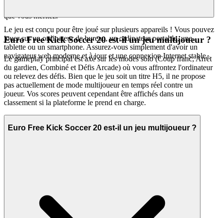
C'est notre promesse curatoriale : moins de bruit, plus de la qualité
que vous méritez.
Le jeu est conçu pour être joué sur plusieurs appareils ! Vous pouvez
jouer sur un ordinateur de bureau, un ordinateur portable, une
Euro Free Kick Soccer 20 est-il un jeu multijoueur ?
tablette ou un smartphone. Assurez-vous simplement d'avoir un
navigateur web moderne et à jour et une connexion Internet stable.
Le gameplay principal est axé sur les modes solo (Coup franc, Arrêt
du gardien, Combiné et Défis Arcade) où vous affrontez l'ordinateur
ou relevez des défis. Bien que le jeu soit un titre H5, il ne propose
pas actuellement de mode multijoueur en temps réel contre un
joueur. Vos scores peuvent cependant être affichés dans un
classement si la plateforme le prend en charge.
Euro Free Kick Soccer 20 est-il un jeu multijoueur ?