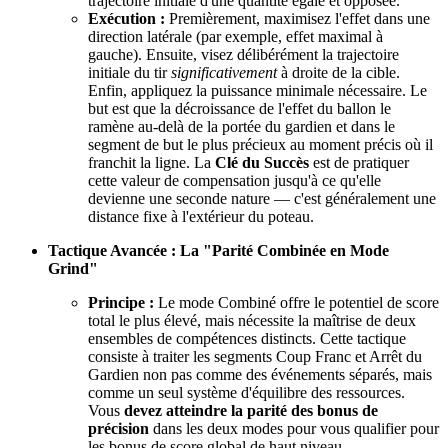
trajectoire initiale d'une quantité égale et opposée.
Exécution :
Premièrement, maximisez l'effet dans une
direction latérale (par exemple, effet maximal à
gauche). Ensuite, visez délibérément la trajectoire
initiale du tir
significativement
à droite de la cible.
Enfin, appliquez la puissance minimale nécessaire. Le
but est que la décroissance de l'effet du ballon le
ramène au-delà de la portée du gardien et dans le
segment de but le plus précieux au moment précis où il
franchit la ligne. La
Clé du Succès
est de pratiquer
cette valeur de compensation jusqu'à ce qu'elle
devienne une seconde nature — c'est généralement une
distance fixe à l'extérieur du poteau.
Tactique Avancée : La "Parité Combinée en Mode
Grind"
Principe :
Le mode Combiné offre le potentiel de score
total le plus élevé, mais nécessite la maîtrise de deux
ensembles de compétences distincts. Cette tactique
consiste à traiter les segments Coup Franc et Arrêt du
Gardien non pas comme des événements séparés, mais
comme un seul système d'équilibre des ressources.
Vous
devez atteindre la parité des bonus de
précision
dans les deux modes pour vous qualifier pour
les bonus de score global de haut niveau.