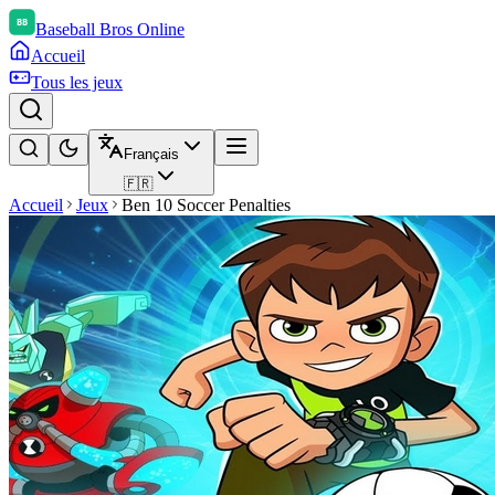
Baseball Bros Online
Accueil
Tous les jeux
Français
🇫🇷
Accueil
Jeux
Ben 10 Soccer Penalties