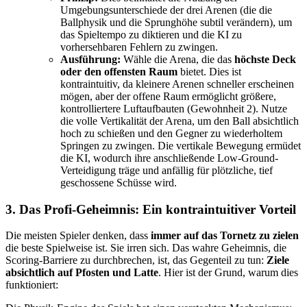
Umgebungsunterschiede der drei Arenen (die die
Ballphysik und die Sprunghöhe subtil verändern), um
das Spieltempo zu diktieren und die KI zu
vorhersehbaren Fehlern zu zwingen.
Ausführung:
Wähle die Arena, die das
höchste Deck
oder den offensten Raum
bietet. Dies ist
kontraintuitiv, da kleinere Arenen schneller erscheinen
mögen, aber der offene Raum ermöglicht größere,
kontrolliertere Luftaufbauten (Gewohnheit 2). Nutze
die volle Vertikalität der Arena, um den Ball absichtlich
hoch zu schießen und den Gegner zu wiederholtem
Springen zu zwingen. Die vertikale Bewegung ermüdet
die KI, wodurch ihre anschließende Low-Ground-
Verteidigung träge und anfällig für plötzliche, tief
geschossene Schüsse wird.
3. Das Profi-Geheimnis: Ein kontraintuitiver Vorteil
Die meisten Spieler denken, dass
immer auf das Tornetz zu zielen
die beste Spielweise ist. Sie irren sich. Das wahre Geheimnis, die
Scoring-Barriere zu durchbrechen, ist, das Gegenteil zu tun:
Ziele
absichtlich auf Pfosten und Latte
. Hier ist der Grund, warum dies
funktioniert: