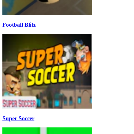
Football Blitz
Super Soccer