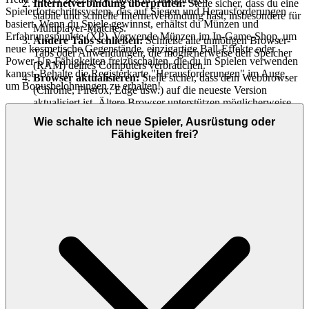
Internetverbindung überprüfen:
Stelle sicher, dass du eine
Spielerfortschrittssystem, das auf Siegen und Herausforderungen
stabile und schnelle Internetverbindung hast, insbesondere für
basiert. Wenn du Spiele gewinnst, erhältst du Münzen und
Multiplayer-Matches.
Erfahrungspunkte (XP). Verwende Münzen im In-Game-Shop, um
Andere Tabs schließen:
Schließe alle unnötigen Browser-
neue kosmetische Gegenstände, einzigartige Ball-Effekte oder
Tabs oder Anwendungen, die möglicherweise den Speicher
Power-Up-Fähigkeiten freizuschalten, die du in Spielen verwenden
(RAM) deines Computers verbrauchen.
kannst. Behalte die Registerkarte "Herausforderungen" im Auge,
Browser aktualisieren:
Stelle sicher, dass dein Webbrowser
um Bonusbelohnungen zu erhalten!
(Chrome, Firefox, Edge usw.) auf die neueste Version
aktualisiert ist. Ältere Browser unterstützen möglicherweise
die Technologie des Spiels nicht vollständig.
Wie schalte ich neue Spieler, Ausrüstung oder
Fähigkeiten frei?