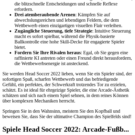
die blitzschnelle Entscheidungen und schnelle Reflexe
erfordern.
Drei atemberaubende Arenen
: Kämpfen Sie auf
abwechslungsreichen und lebendigen Feldern, die dem
Wettbewerb einen einzigartigen visuellen Flair verleihen.
Zugängliche Steuerung, tiefe Strategie
: Intuitive Steuerung
macht es sofort spielbar, während die Physik-basierte
Ballkontrolle eine hohe Skill-Decke für engagierte Spieler
bietet.
Fordern Sie Ihre Rivalen heraus
: Egal, ob Sie gegen eine
raffinierte KI antreten oder einen Freund direkt herausfordern,
die Wettbewerbsenergie ist ansteckend.
Sie werden Head Soccer 2022 lieben, wenn Sie ein Spieler sind, der
sofortigen Spaß, scharfen Wettbewerb und das befriedigende
Gefühl, ein perfektes, der Schwerkraft trotzendes Tor zu erzielen,
schätzt. Es ist ideal für ehrgeizige Spieler, die eine Arcade-Ästhetik
schätzen und sich nach einem Spiel sehnen, in dem reines Können
über komplexen Mechaniken herrscht.
Springen Sie in den Wahnsinn, meistern Sie den Kopfball und
beweisen Sie, dass Sie der ultimative Champion des Spielfelds sind!
Spiele Head Soccer 2022: Arcade-Fußb...