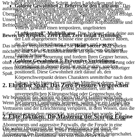
hoher Punktzahlen.
Wir haben jeden unnötigen Schritt, jeden Ladebalken und jede
Goldene Gewohnheit 2: Beherrsche den Luftraum
- Das
aufdringliche Aufforderung eliminiert, um sicherzustellen, dass Ihr
Bodenspiel ist langsam und ermöglicht einfache Abfänge.
Übergang vom Wunsch zu spielen zum Spielen selbst sofort erfolgt.
Diese Gewohnheit ist die sofortige Priorisierung des
Unsere technische Architektur ist für diese nahtlose, sofortige
Luftspiels. Das Gewinnen nachfolgender Kopfballduelle und
Befriedigung ausgelegt.
Volleys gewährt einen temporären, ungelisteten
"Luftkontroll"-Multiplikator
. Dies bedeutet, dass deine aus
Beweis des Respekts:
Zero Load, Zero Install Technology.
der Luft abgegebenen Schüsse eine größere Chance haben,
die Torlinie-Verteidigung zu umgehen, und was noch
Das ist unser Versprechen: Wenn Sie
Head Soccer 2022
spielen
wichtiger ist, sie werden schneller erzielt, was die Speed
möchten, sind Sie in Sekundenschnelle im Spiel. Sie wählen Ihre
Engine befeuert.
Arena, meistern Ihre Steuerung und fordern Ihren Gegner heraus,
Goldene Gewohnheit 3: Präventive Verteidigung
-
ohne eine einzige Dateiübertragung, eine Update-Aufforderung oder
Verteidigung in diesem Spiel ist nicht reaktiv, sondern
einen Installationsbildschirm. Keine Reibung, nur purer, sofortiger
positionell. Diese Gewohnheit zielt darauf ab, den
Spaß.
Körperschwerpunkt deines Charakters
unmittelbar
nach dem
Schuss leicht hinter der vertikalen Mittellinie deines Tors zu
2. Ehrlicher Spaß: Das Zero-Pressure-Versprechen
halten. Dadurch bist du perfekt positioniert, um den
unvermeidlichen Klärungsschlag oder Gegenschuss des
Wir behandeln das Spielen als einen Akt der Gastfreundschaft.
Gegners abzufangen, wodurch eine defensive Notwendigkeit
Wenn Sie unserer Community beitreten, sollten Sie ein Gefühl des
in einen schnellen offensiven Umschwung verwandelt wird.
Vertrauens und der Erleichterung verspüren, in dem Wissen, dass die
Erfahrung genau dem entspricht, was versprochen wurde. Wir
2. Elite-Taktiken: Die Mastering der Scoring Engine
stehen gegen betrügerische Monetarisierungstaktiken, versteckte
Abonnements und aggressive Paywalls, die die Freude in eine
Die wahre Obergrenze für hohe Punktzahlen wird durch die
Verpflichtung verwandeln. Unser Engagement gilt reiner,
Ausnutzung des Positionseffizienzmodells des Spiels freigeschaltet.
unverfälschter Unterhaltung, frei von finanzieller Angst.