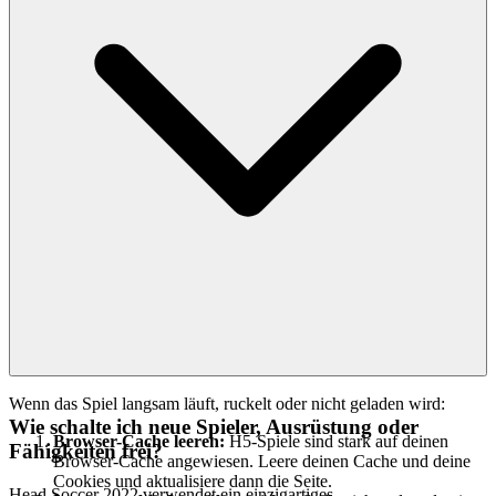
Wenn das Spiel langsam läuft, ruckelt oder nicht geladen wird:
Wie schalte ich neue Spieler, Ausrüstung oder
Browser-Cache leeren:
H5-Spiele sind stark auf deinen
Fähigkeiten frei?
Browser-Cache angewiesen. Leere deinen Cache und deine
Cookies und aktualisiere dann die Seite.
Head Soccer 2022 verwendet ein einzigartiges