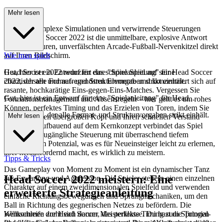
all-Dynamit!
Mehr lesen
Sind Sie komplexe Simulationen und verwirrende Steuerungen
müde? Head Soccer 2022 ist die unmittelbare, explosive Antwort
und liefert puren, unverfälschten Arcade-Fußball-Nervenkitzel direkt
auf Ihren Bildschirm.
Wie man spielt
Head Soccer 2022 reduziert das schöne Spiel auf seine
Gut, hier ist ein Entwurf für eine "Spielanleitung" für Head Soccer
chaotischsten und aufregendsten Elemente und konzentriert sich auf
2022, der alle Format- und Strukturvorgaben strikt einhält.
rasante, hochkarätige Eins-gegen-Eins-Matches. Vergessen Sie
Gut, hier ist ein Entwurf für eine "Spielanleitung" für Head...
Formationsmanagement und Abseitsregeln – hier geht es um rohes
Können, perfektes Timing und das Erzielen von Toren, indem Sie
Soccer 2022, der alle Format- und Strukturvorgaben strikt einhält.
Mehr lesen
nichts als Ihren übergroßen Kopf und Ihren schnellen Verstand
einsetzen. Aufbauend auf dem Kernkonzept verbindet das Spiel
meisterhaft zugängliche Steuerung mit überraschend tiefem
strategischem Potenzial, was es für Neueinsteiger leicht zu erlernen,
aber herausfordernd macht, es wirklich zu meistern.
Tipps & Tricks
Das Gameplay von Moment zu Moment ist ein dynamischer Tanz
Head Soccer 2022 meistern: Eine
aus Erwartung und Aggression. Die Spieler steuern einen einzelnen
Charakter auf einem zweidimensionalen Spielfeld und verwenden
erweiterte Strategieanleitung
einfache Richtungsbewegungen und Sprungmechaniken, um den
Ball in Richtung des gegnerischen Netzes zu befördern. Die
Willkommen zur Head Soccer Meisterklasse. Du hast die Tutorial-
Kernschleife dreht sich darum, das perfekte Timing zum Springen