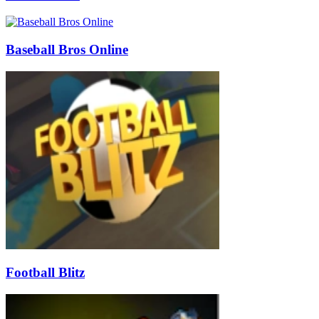
Baseball Bros Online
Football Blitz