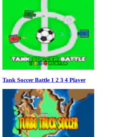
Tank Soccer Battle 1 2 3 4 Player