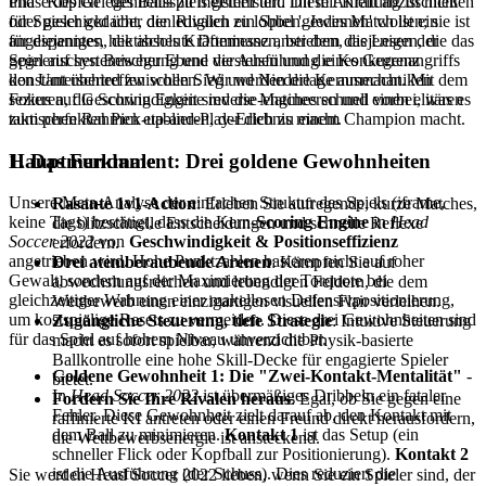
Phase des Gelegenheitsspiels gemeistert. Diese Anleitung ist nicht
und "Köpfen" des Balls zu meistern und ihn mit Kraft abzuschießen
für Spieler gedacht, die lediglich ein Spiel 'gewinnen' wollen; sie ist
oder geschickt über den Rivalen zu lobben. Jedes Match ist ein
für diejenigen, die absolute Dominanz anstreben, diejenigen, die das
angespanntes, hektisches Kräftemessen, bei dem das Lesen der
Spiel auf systemischer Ebene verstehen und die Konkurrenz
gegnerischen Bewegung und die Ausführung eines Gegenangriffs
konstant übertreffen wollen. Wir werden die Kernmechaniken
den Unterschied zwischen Sieg und Niederlage ausmacht. Mit dem
sezieren, die Scoring Engine reverse-engineeren und einen elitären
Fokus auf Geschwindigkeit sind die Matches schnell vorbei, was es
taktischen Rahmen etablieren, der dich zu einem Champion macht.
zum perfekten Pick-up-and-Play-Erlebnis macht.
1. Das Fundament: Drei goldene Gewohnheiten
Hauptmerkmale
Unsere Meta-Analyse der einfachen Struktur des Spiels (iframe,
Rasante 1v1-Action
: Erleben Sie aufregende, kurze Matches,
keine Tags) bestätigt, dass die Kern-
Scoring Engine
in
Head
die blitzschnelle Entscheidungen und schnelle Reflexe
Soccer 2022
von
Geschwindigkeit & Positionseffizienz
erfordern.
angetrieben wird. Hohe Punktzahlen basieren nicht auf roher
Drei atemberaubende Arenen
: Kämpfen Sie auf
Gewalt, sondern auf der Maximierung der Torquote bei
abwechslungsreichen und lebendigen Feldern, die dem
gleichzeitiger Wahrung einer makellosen Defensivpositionierung,
Wettbewerb einen einzigartigen visuellen Flair verleihen.
um kostspielige Resets zu vermeiden. Diese drei Gewohnheiten sind
Zugängliche Steuerung, tiefe Strategie
: Intuitive Steuerung
für das Spiel auf hohem Niveau unverzichtbar.
macht es sofort spielbar, während die Physik-basierte
Ballkontrolle eine hohe Skill-Decke für engagierte Spieler
Goldene Gewohnheit 1: Die "Zwei-Kontakt-Mentalität"
-
bietet.
In
Head Soccer 2022
ist übermäßiges Dribbeln ein fataler
Fordern Sie Ihre Rivalen heraus
: Egal, ob Sie gegen eine
Fehler. Diese Gewohnheit zielt darauf ab, den Kontakt mit
raffinierte KI antreten oder einen Freund direkt herausfordern,
dem Ball zu minimieren.
Kontakt 1
ist das Setup (ein
die Wettbewerbsenergie ist ansteckend.
schneller Flick oder Kopfball zur Positionierung).
Kontakt 2
ist die Ausführung (der Schuss). Dies reduziert die
Sie werden Head Soccer 2022 lieben, wenn Sie ein Spieler sind, der