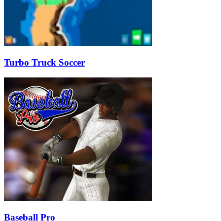
Turbo Truck Soccer
Baseball Pro