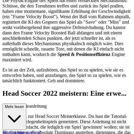
Die Physik-Engine des Spiels hat einen versteckten Mechanismus:
Schüsse, die den Torrahmen treffen und zurück ins Spiel prallen,
haben eine momentane, signifikante Erhöhung der Geschwindigkeit
(ein "Frame Velocity Boost"). Wenn der Ball vom Rahmen abprallt,
registriert die KI des Gegners das Spiel als "Save" oder "Miss" und
senkt vorübergehend ihre aggressive Defensivhaltung. Du kannst
dann den Frame Velocity Boosted Ball abfangen und mit einem
anschließenden Schuss punkten, der jetzt schneller ist, als es
außerhalb dieses Mechanismus physikalisch möglich wäre. Dies
ermöglicht schnelle, rasante Tore, mit denen die KI einfach nicht
mithalten kann, wodurch die
Speed & Positionseffizienz
Engine
maximiert wird.
Es ist an der Zeit, aufzuhören, das Spiel so zu spielen, wie sie es
entworfen haben, und anzufangen, das Spiel so zu spielen, wie es
tatsächlich funktioniert. Geh und dominiere.
Head Soccer 2022 meistern: Eine erwe...
iterte Strategieanleitung
Mehr lesen
Willkommen zur Head Soccer Meisterklasse. Du hast die Tutorial-
Phase des Gelegenheitsspiels gemeistert. Diese Anleitung ist nicht
für Spieler gedacht, die lediglich ein Spiel 'gewinnen' wollen; sie ist
für diejenigen, die absolute Dominanz anstreben, diejenigen, die das
Warum hier spielen?