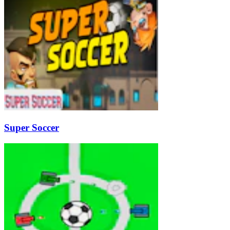
Super Soccer