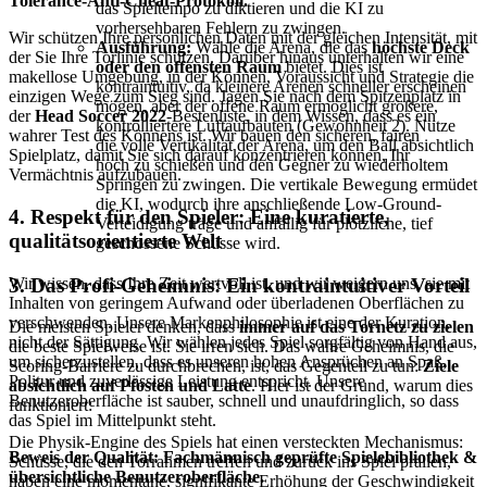
Tolerance-Anti-Cheat-Protokoll.
das Spieltempo zu diktieren und die KI zu
vorhersehbaren Fehlern zu zwingen.
Wir schützen Ihre persönlichen Daten mit der gleichen Intensität, mit
Ausführung:
Wähle die Arena, die das
höchste Deck
der Sie Ihre Torlinie schützen. Darüber hinaus unterhalten wir eine
oder den offensten Raum
bietet. Dies ist
makellose Umgebung, in der Können, Voraussicht und Strategie die
kontraintuitiv, da kleinere Arenen schneller erscheinen
einzigen Wege zum Sieg sind. Jagen Sie nach dem Spitzenplatz in
mögen, aber der offene Raum ermöglicht größere,
der
Head Soccer 2022
-Bestenliste, in dem Wissen, dass es ein
kontrolliertere Luftaufbauten (Gewohnheit 2). Nutze
wahrer Test des Könnens ist. Wir bauen den sicheren, fairen
die volle Vertikalität der Arena, um den Ball absichtlich
Spielplatz, damit Sie sich darauf konzentrieren können, Ihr
hoch zu schießen und den Gegner zu wiederholtem
Vermächtnis aufzubauen.
Springen zu zwingen. Die vertikale Bewegung ermüdet
die KI, wodurch ihre anschließende Low-Ground-
4. Respekt für den Spieler: Eine kuratierte,
Verteidigung träge und anfällig für plötzliche, tief
qualitätsorientierte Welt
geschossene Schüsse wird.
Wir wissen, dass Ihre Zeit wertvoll ist, und wir weigern uns, sie mit
3. Das Profi-Geheimnis: Ein kontraintuitiver Vorteil
Inhalten von geringem Aufwand oder überladenen Oberflächen zu
verschwenden. Unsere Markenphilosophie ist eine der Kuration,
Die meisten Spieler denken, dass
immer auf das Tornetz zu zielen
nicht der Sättigung. Wir wählen jedes Spiel sorgfältig von Hand aus,
die beste Spielweise ist. Sie irren sich. Das wahre Geheimnis, die
um sicherzustellen, dass es unseren hohen Ansprüchen an Spaß,
Scoring-Barriere zu durchbrechen, ist, das Gegenteil zu tun:
Ziele
Politur und zuverlässige Leistung entspricht. Unsere
absichtlich auf Pfosten und Latte
. Hier ist der Grund, warum dies
Benutzeroberfläche ist sauber, schnell und unaufdringlich, so dass
funktioniert:
das Spiel im Mittelpunkt steht.
Die Physik-Engine des Spiels hat einen versteckten Mechanismus:
Beweis der Qualität:
Fachmännisch geprüfte Spielebibliothek &
Schüsse, die den Torrahmen treffen und zurück ins Spiel prallen,
übersichtliche Benutzeroberfläche.
haben eine momentane, signifikante Erhöhung der Geschwindigkeit