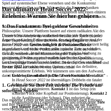
Spiel auf systemischer Ebene verstehen und die Konkurrenz
konstant übertreffen wollen. Wir werden die Kernmechaniken
Das ultimative Head Soccer 2022-
sezieren, die Scoring Engine reverse-engineeren und einen elitären
Erlebnis: Warum Sie hierher gehören
taktischen Rahmen etablieren, der dich zu einem Champion macht.
1. Das Fundament: Drei goldene Gewohnheiten
Wir veranstalten nicht nur Spiele; wir sind Vorreiter einer
Philosophie. Unsere Plattform basiert auf einem radikalen Akt des
Dienstes: Verantwortung zu übernehmen für jede Barriere, jeden
Unsere Meta-Analyse der einfachen Struktur des Spiels (iframe,
Ärgernis und jeden Reibungspunkt, der zwischen Ihnen und der
keine Tags) bestätigt, dass die Kern-
Scoring Engine
in
Head
puren Freude am Spielen steht. Wir glauben, dass Ihre Freizeit heilig
Soccer 2022
von
Geschwindigkeit & Positionseffizienz
ist und damit verbracht werden sollte, epische Tore zu schießen,
angetrieben wird. Hohe Punktzahlen basieren nicht auf roher
nicht Downloads, Installationen oder aufdringliche Werbung zu
Gewalt, sondern auf der Maximierung der Torquote bei
navigieren. Für den anspruchsvollen Spieler, der Qualität,
gleichzeitiger Wahrung einer makellosen Defensivpositionierung,
Geschwindigkeit und Respekt fordert, ist das Spielen von
Head
um kostspielige Resets zu vermeiden. Diese drei Gewohnheiten sind
Soccer 2022
hier nicht nur eine Option – es ist das definitive,
für das Spiel auf hohem Niveau unverzichtbar.
unkompromittierte Erlebnis. Wir kümmern uns um den Aufwand,
Goldene Gewohnheit 1: Die "Zwei-Kontakt-Mentalität"
-
damit Sie sich ganz auf den Spaß konzentrieren können.
In
Head Soccer 2022
ist übermäßiges Dribbeln ein fataler
Fehler. Diese Gewohnheit zielt darauf ab, den Kontakt mit
1. Gewinnen Sie Ihre Zeit zurück: Die Freude am
dem Ball zu minimieren.
Kontakt 1
ist das Setup (ein
sofortigen Spielen
schneller Flick oder Kopfball zur Positionierung).
Kontakt 2
ist die Ausführung (der Schuss). Dies reduziert die
Das moderne Leben ist ein unerbittliches Streben nach Effizienz,
Reaktionszeit des Gegners erheblich und erhöht deine
Tore
und Ihre Momente der Flucht sind zu kostbar, um mit Warten
pro Minute (GPM)
– die wahre Metrik für die Effizienz
verschwendet zu werden. Wir respektieren Ihre Zeit grundlegend.