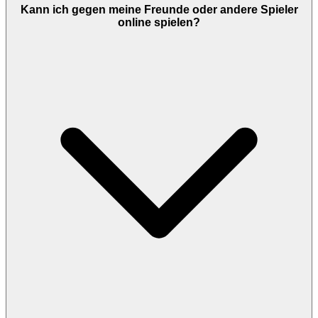
Kann ich gegen meine Freunde oder andere Spieler
online spielen?