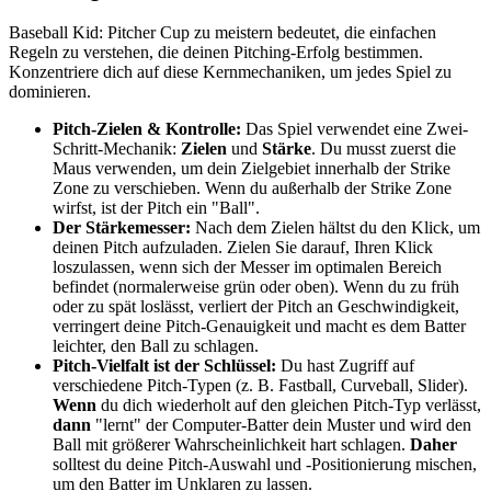
Baseball Kid: Pitcher Cup zu meistern bedeutet, die einfachen
Regeln zu verstehen, die deinen Pitching-Erfolg bestimmen.
Konzentriere dich auf diese Kernmechaniken, um jedes Spiel zu
dominieren.
Pitch-Zielen & Kontrolle:
Das Spiel verwendet eine Zwei-
Schritt-Mechanik:
Zielen
und
Stärke
. Du musst zuerst die
Maus verwenden, um dein Zielgebiet innerhalb der Strike
Zone zu verschieben. Wenn du außerhalb der Strike Zone
wirfst, ist der Pitch ein "Ball".
Der Stärkemesser:
Nach dem Zielen hältst du den Klick, um
deinen Pitch aufzuladen. Zielen Sie darauf, Ihren Klick
loszulassen, wenn sich der Messer im optimalen Bereich
befindet (normalerweise grün oder oben). Wenn du zu früh
oder zu spät loslässt, verliert der Pitch an Geschwindigkeit,
verringert deine Pitch-Genauigkeit und macht es dem Batter
leichter, den Ball zu schlagen.
Pitch-Vielfalt ist der Schlüssel:
Du hast Zugriff auf
verschiedene Pitch-Typen (z. B. Fastball, Curveball, Slider).
Wenn
du dich wiederholt auf den gleichen Pitch-Typ verlässt,
dann
"lernt" der Computer-Batter dein Muster und wird den
Ball mit größerer Wahrscheinlichkeit hart schlagen.
Daher
solltest du deine Pitch-Auswahl und -Positionierung mischen,
um den Batter im Unklaren zu lassen.