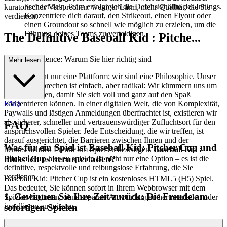
beendet dein Team erfolgreich die Defensivhälfte des Innings.
kuratorisches Versprechen: weniger Lärm, mehr Qualität, die Sie
Konzentriere dich darauf, den Strikeout, einen Flyout oder
verdienen.
einen Groundout so schnell wie möglich zu erzielen, um die
Führung deines Teams zu verteidigen.
The Definitive Baseball Kid : Pitche...
r Cup Experience: Warum Sie hier richtig sind
Mehr lesen
Wir sind nicht nur eine Plattform; wir sind eine Philosophie. Unser
Markenversprechen ist einfach, aber radikal: Wir kümmern uns um
alle Reibungen, damit Sie sich voll und ganz auf den Spaß
konzentrieren können. In einer digitalen Welt, die von Komplexität,
FAQ
Paywalls und lästigen Anmeldungen überfrachtet ist, existieren wir
als sicherer, schneller und vertrauenswürdiger Zufluchtsort für den
FAQ
anspruchsvollen Spieler. Jede Entscheidung, die wir treffen, ist
darauf ausgerichtet, die Barrieren zwischen Ihnen und der
Was für ein Spiel ist Baseball Kid: Pitcher Cup und
berauschenden Freude am Spiel zu beseitigen.
Baseball Kid :
muss ich es herunterladen?
Pitcher Cup
hier zu spielen ist nicht nur eine Option – es ist die
definitive, respektvolle und reibungslose Erfahrung, die Sie
verdienen.
Baseball Kid: Pitcher Cup ist ein kostenloses HTML5 (H5) Spiel.
Das bedeutet, Sie können sofort in Ihrem Webbrowser mit dem
1. Gewinnen Sie Ihre Zeit zurück: Die Freude am
Spielen beginnen, ohne separate Anwendungen herunterladen oder
installieren zu müssen.
sofortigen Spielen