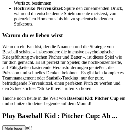
Wurfs zu bestimmen.
Hochrisiko-Nervenkitzel
: Spüre den zunehmenden Druck,
während du entscheidende Spielmomente meisterst, von
potenziellen Homeruns bis hin zu spielentscheidenden
Strikeouts.
Warum du es lieben wirst
Wenn du ein Fan bist, der die Nuancen und die Strategie von
Baseball schätzt – insbesondere die intensive psychologische
Kriegsführung zwischen Pitcher und Batter –, ist dieses Spiel wie
für dich gemacht. Es ist perfekt für Spieler, die hochkonzentrierte,
auf Fähigkeiten basierende Herausforderungen genießen, die
Präzision und schnelles Denken belohnen. Es gibt kein komplexes
Teammanagement oder Statistik-Tracking; nur der pure,
befriedigende Nervenkitzel, einen perfekten Pitch zu werfen und
den Schiedsrichter "Strike three!" rufen zu hören.
Tauche noch heute in die Welt von
Baseball Kid: Pitcher Cup
ein
und schnitze dir deine Legende auf dem Mound!
Play Baseball Kid : Pitcher Cup: Ab ...
auf den Mound!
Mehr lesen