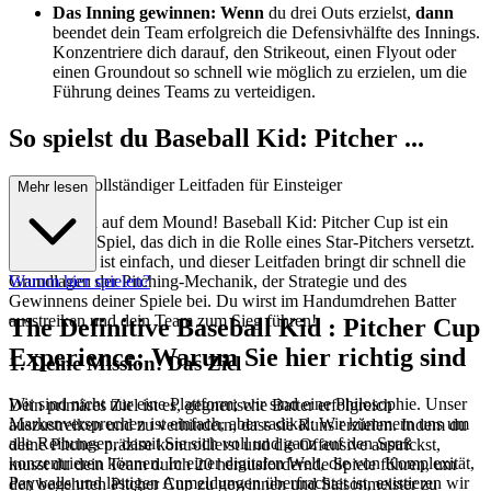
Das Inning gewinnen:
Wenn
du drei Outs erzielst,
dann
beendet dein Team erfolgreich die Defensivhälfte des Innings.
Konzentriere dich darauf, den Strikeout, einen Flyout oder
einen Groundout so schnell wie möglich zu erzielen, um die
Führung deines Teams zu verteidigen.
So spielst du Baseball Kid: Pitcher ...
Cup: Dein vollständiger Leitfaden für Einsteiger
Mehr lesen
Willkommen auf dem Mound! Baseball Kid: Pitcher Cup ist ein
aufregendes Spiel, das dich in die Rolle eines Star-Pitchers versetzt.
Der Einstieg ist einfach, und dieser Leitfaden bringt dir schnell die
Grundlagen der Pitching-Mechanik, der Strategie und des
Warum hier spielen?
Gewinnens deiner Spiele bei. Du wirst im Handumdrehen Batter
ausstreiken und dein Team zum Sieg führen!
The Definitive Baseball Kid : Pitcher Cup
Experience: Warum Sie hier richtig sind
1. Deine Mission: Das Ziel
Wir sind nicht nur eine Plattform; wir sind eine Philosophie. Unser
Dein primäres Ziel ist es, gegnerische Batter erfolgreich
Markenversprechen ist einfach, aber radikal: Wir kümmern uns um
auszustreiken und zu verhindern, dass sie Runs erzielen. Indem du
alle Reibungen, damit Sie sich voll und ganz auf den Spaß
deine Pitches präzise kontrollierst und die Offensive austrickst,
konzentrieren können. In einer digitalen Welt, die von Komplexität,
musst du dein Team durch 20 herausfordernde Spiele führen, um
Paywalls und lästigen Anmeldungen überfrachtet ist, existieren wir
den begehrten Pitcher Cup zu gewinnen und Saisonmeister zu