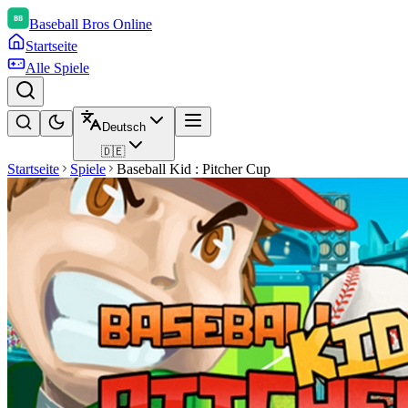
Baseball Bros Online
Startseite
Alle Spiele
Deutsch
🇩🇪
Startseite
Spiele
Baseball Kid : Pitcher Cup