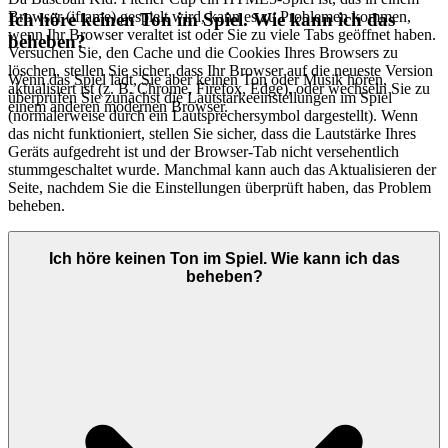
Browser (iframe) gespielt wird, kann es zu Problemen kommen,
Ich höre keinen Ton im Spiel. Wie kann ich das
wenn Ihr Browser veraltet ist oder Sie zu viele Tabs geöffnet haben.
beheben?
Versuchen Sie, den Cache und die Cookies Ihres Browsers zu
löschen, stellen Sie sicher, dass Ihr Browser auf die neueste Version
Wenn das Spiel lädt, Sie aber keinen Ton oder Musik hören,
aktualisiert ist (z. B. Chrome, Firefox, Edge), oder wechseln Sie zu
überprüfen Sie zunächst die Lautstärkeeinstellungen im Spiel
einem anderen modernen Browser.
(normalerweise durch ein Lautsprechersymbol dargestellt). Wenn
das nicht funktioniert, stellen Sie sicher, dass die Lautstärke Ihres
Geräts aufgedreht ist und der Browser-Tab nicht versehentlich
stummgeschaltet wurde. Manchmal kann auch das Aktualisieren der
Seite, nachdem Sie die Einstellungen überprüft haben, das Problem
beheben.
Ich höre keinen Ton im Spiel. Wie kann ich das
beheben?