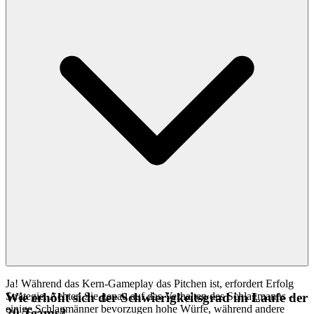
Ja! Während das Kern-Gameplay das Pitchen ist, erfordert Erfolg
Strategie. Achten Sie genau auf das Verhalten des Schlagmanns –
Wie erhöht sich der Schwierigkeitsgrad im Laufe der
einige Schlagmänner bevorzugen hohe Würfe, während andere
20 Teams?