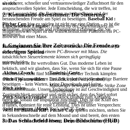
als sicherer, schneller und vertrauenswürdiger Zufluchtsort für den
werden.
anspruchsvollen Spieler. Jede Entscheidung, die wir treffen, ist
darauf ausgerichtet, die Barrieren zwischen Ihnen und der
2. Kommando übernehmen: Die Steuerung
berauschenden Freude am Spiel zu beseitigen.
Baseball Kid :
Pitcher Cup
hier zu spielen ist nicht nur eine Option – es ist die
Entscheidende Eingabe:
Angesichts des Spielcharakters als
definitive, respektvolle und reibungslose Erfahrung, die Sie
Iframe/Browser-Spiel ist die wahrscheinlichste Plattform ein PC-
verdienen.
Browser mit einer Maus.
1. Gewinnen Sie Ihre Zeit zurück: Die Freude am
Haftungsausschluss:
Dies sind die Standard-Steuerelemente für
sofortigen Spielen
diese Art von Spiel auf einem PC-Browser mit Maus. Die
tatsächlichen Steuerelemente können sich geringfügig
unterscheiden.
Ihre Freizeit ist Ihr wertvollstes Gut. Das moderne Leben ist
hektisch, und wir glauben, dass Sie, wenn Sie sich für eine Pause
Aktion / Zweck
Taste(n) / Geste
entscheiden, nicht fünf Minuten lang mit der Technik kämpfen
müssen. Wir respektieren Ihre Zeit, indem wir jede unnötige Barriere
Pitch-Typ auswählen
Linksklick (auf Pitch-Symbol)
beseitigen – kein Warten, keine Downloads und keine
Mauszeiger bewegen (um die Strike Zone
Pitch zielen
Installationsrituale. Unsere Technologie ist auf Geschwindigkeit und
anzuvisieren)
Zugänglichkeit ausgelegt und stellt sicher, dass das Spiel sofort
Pitch-Stärke/Freigabe
Linksklick (Halten zum Aufladen,
bereit ist, sobald die Inspiration zuschlägt. Dies ist die Kraft des
einstellen
Loslassen zum Werfen)
iFrames, optimiert für reine Leistung. Dies ist unser Versprechen:
Spiel pausieren / Menü
'Esc'- oder 'P'-Taste
Wenn Sie
Baseball Kid : Pitcher Cup
spielen möchten, stehen Sie
in Sekundenschnelle auf dem Mound und sind bereit, den ersten
3. Das Schlachtfeld lesen: Dein Bildschirm (HUD)
Pitch zu werfen. Keine Reibung, nur purer, unmittelbarer Spaß.