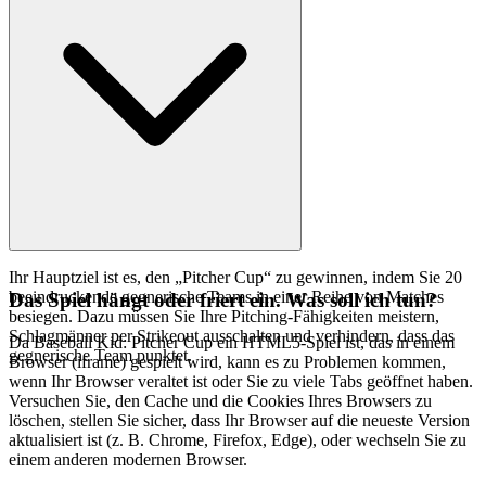
Ihr Hauptziel ist es, den „Pitcher Cup“ zu gewinnen, indem Sie 20
beeindruckende gegnerische Teams in einer Reihe von Matches
Das Spiel hängt oder friert ein. Was soll ich tun?
besiegen. Dazu müssen Sie Ihre Pitching-Fähigkeiten meistern,
Schlagmänner per Strikeout ausschalten und verhindern, dass das
Da Baseball Kid: Pitcher Cup ein HTML5-Spiel ist, das in einem
gegnerische Team punktet.
Browser (iframe) gespielt wird, kann es zu Problemen kommen,
wenn Ihr Browser veraltet ist oder Sie zu viele Tabs geöffnet haben.
Versuchen Sie, den Cache und die Cookies Ihres Browsers zu
löschen, stellen Sie sicher, dass Ihr Browser auf die neueste Version
aktualisiert ist (z. B. Chrome, Firefox, Edge), oder wechseln Sie zu
einem anderen modernen Browser.