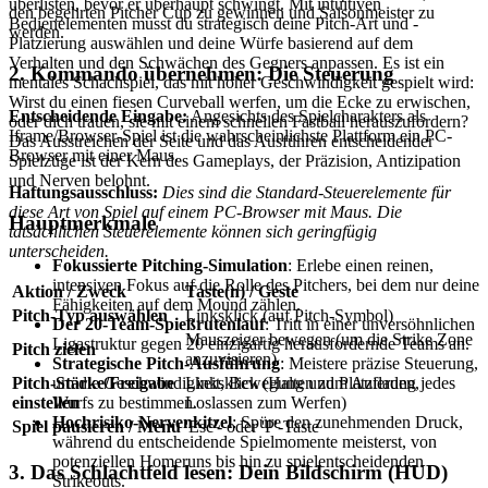
überlisten, bevor er überhaupt schwingt. Mit intuitiven
den begehrten Pitcher Cup zu gewinnen und Saisonmeister zu
Bedienelementen musst du strategisch deine Pitch-Art und -
werden.
Platzierung auswählen und deine Würfe basierend auf dem
Verhalten und den Schwächen des Gegners anpassen. Es ist ein
2. Kommando übernehmen: Die Steuerung
mentales Schachspiel, das mit hoher Geschwindigkeit gespielt wird:
Wirst du einen fiesen Curveball werfen, um die Ecke zu erwischen,
Entscheidende Eingabe:
Angesichts des Spielcharakters als
oder dich trauen, sie mit einem schnellen Fastball herauszufordern?
Iframe/Browser-Spiel ist die wahrscheinlichste Plattform ein PC-
Das Ausstreichen der Seite und das Ausführen entscheidender
Browser mit einer Maus.
Spielzüge ist der Kern des Gameplays, der Präzision, Antizipation
und Nerven belohnt.
Haftungsausschluss:
Dies sind die Standard-Steuerelemente für
diese Art von Spiel auf einem PC-Browser mit Maus. Die
Hauptmerkmale
tatsächlichen Steuerelemente können sich geringfügig
unterscheiden.
Fokussierte Pitching-Simulation
: Erlebe einen reinen,
intensiven Fokus auf die Rolle des Pitchers, bei dem nur deine
Aktion / Zweck
Taste(n) / Geste
Fähigkeiten auf dem Mound zählen.
Pitch-Typ auswählen
Linksklick (auf Pitch-Symbol)
Der 20-Team-Spießrutenlauf
: Tritt in einer unversöhnlichen
Mauszeiger bewegen (um die Strike Zone
Ligastruktur gegen 20 einzigartig herausfordernde Teams an.
Pitch zielen
anzuvisieren)
Strategische Pitch-Ausführung
: Meistere präzise Steuerung,
um die Geschwindigkeit, Bewegung und Platzierung jedes
Pitch-Stärke/Freigabe
Linksklick (Halten zum Aufladen,
Wurfs zu bestimmen.
einstellen
Loslassen zum Werfen)
Hochrisiko-Nervenkitzel
: Spüre den zunehmenden Druck,
Spiel pausieren / Menü
'Esc'- oder 'P'-Taste
während du entscheidende Spielmomente meisterst, von
potenziellen Homeruns bis hin zu spielentscheidenden
3. Das Schlachtfeld lesen: Dein Bildschirm (HUD)
Strikeouts.