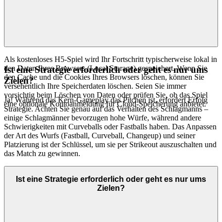
Als kostenloses H5-Spiel wird Ihr Fortschritt typischerweise lokal in
den Daten Ihres Browsers (Local Storage) gespeichert. Wenn Sie
Ist eine Strategie erforderlich oder geht es nur ums
den Cache und die Cookies Ihres Browsers löschen, können Sie
Zielen?
versehentlich Ihre Speicherdaten löschen. Seien Sie immer
vorsichtig beim Löschen von Daten oder prüfen Sie, ob das Spiel
Ja! Während das Kern-Gameplay das Pitchen ist, erfordert Erfolg
eine optionale Kontoanmeldung für Cloud-Speicherung anbietet.
Strategie. Achten Sie genau auf das Verhalten des Schlagmanns –
einige Schlagmänner bevorzugen hohe Würfe, während andere
Schwierigkeiten mit Curveballs oder Fastballs haben. Das Anpassen
der Art des Wurfs (Fastball, Curveball, Changeup) und seiner
Platzierung ist der Schlüssel, um sie per Strikeout auszuschalten und
das Match zu gewinnen.
Ist eine Strategie erforderlich oder geht es nur ums
Zielen?