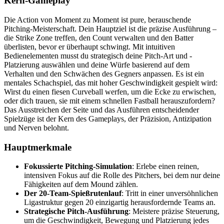
Kern-Gameplay
Die Action von Moment zu Moment ist pure, berauschende
Pitching-Meisterschaft. Dein Hauptziel ist die präzise Ausführung –
die Strike Zone treffen, den Count verwalten und den Batter
überlisten, bevor er überhaupt schwingt. Mit intuitiven
Bedienelementen musst du strategisch deine Pitch-Art und -
Platzierung auswählen und deine Würfe basierend auf dem
Verhalten und den Schwächen des Gegners anpassen. Es ist ein
mentales Schachspiel, das mit hoher Geschwindigkeit gespielt wird:
Wirst du einen fiesen Curveball werfen, um die Ecke zu erwischen,
oder dich trauen, sie mit einem schnellen Fastball herauszufordern?
Das Ausstreichen der Seite und das Ausführen entscheidender
Spielzüge ist der Kern des Gameplays, der Präzision, Antizipation
und Nerven belohnt.
Hauptmerkmale
Fokussierte Pitching-Simulation
: Erlebe einen reinen,
intensiven Fokus auf die Rolle des Pitchers, bei dem nur deine
Fähigkeiten auf dem Mound zählen.
Der 20-Team-Spießrutenlauf
: Tritt in einer unversöhnlichen
Ligastruktur gegen 20 einzigartig herausfordernde Teams an.
Strategische Pitch-Ausführung
: Meistere präzise Steuerung,
um die Geschwindigkeit, Bewegung und Platzierung jedes