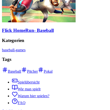
Flick HomeRun- Baseball
Kategorien
baseball-games
Tags
Baseball
Pitcher
Pokal
Spielübersicht
Wie man spielt
Warum hier spielen?
FAQ