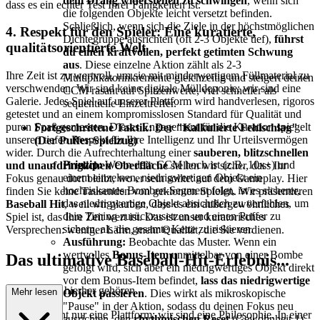
dem Drang widerstehen zu schwingen
, wenn sich
dass es ein echter Test Ihrer Fähigkeiten ist.
die folgenden Objekte leicht versetzt befinden.
Schließlich, wenn sich die Ziele in der höchstmöglichen
4. Respekt für den Spieler: Eine kuratierte,
Dichtegruppe ausrichten (oft 2-3 Objekte tief),
führst
qualitätsorientierte Welt
du einen kraftvollen, perfekt getimten Schwung
aus
. Diese einzelne Aktion zählt als 2-3
Ihre Zeit ist zu wertvoll, um sie mit minderwertigem Füllmaterial zu
Multiplikatorinkremente gleichzeitig und steigert deinen
verschwenden. Wir sind keine digitale Mülldeponie; wir sind eine
CCM rasant auf Spitzenwerte, viel schneller als
Galerie. Jedes Spiel auf unserer Plattform wird handverlesen, rigoros
sequentielle Einzeltreffer.
getestet und an einem kompromisslosen Standard für Qualität und
puren Spaß gemessen. Dieses Engagement für die Kuration spiegelt
Fortgeschrittene Taktik: Der "Kalkulierte Fehlschlag"
unseren tiefen Respekt für Ihre Intelligenz und Ihr Urteilsvermögen
(Der Puffer-Spielzug)
wider. Durch die Aufrechterhaltung einer
sauberen, blitzschnellen
Prinzip:
Wenn dein CCM hoch ist (z.B. 10x+) und
und unaufdringlichen Oberfläche
stellen wir sicher, dass Ihr
einem einzelnen, niedrigwertigen Objekt ein
Fokus genau dort bleibt, wo er sein sollte: auf dem Gameplay. Hier
hochriskantes Bomben-Segment folgt, ist es sicherer,
finden Sie keine Tausenden von geklonten Spielen. Wir präsentieren
das niedrigwertige Objekt absichtlich zu verfehlen, um
Baseball Hit
, weil wir glauben, dass es ein außergewöhnliches
dein Timing zurückzusetzen und einen Puffer zu
Spiel ist, das Ihre Zeit wert ist. Das ist unser kuratorisches
sichern, als die gesamte Kette zu riskieren.
Versprechen: weniger Lärm, mehr Qualität, die Sie verdienen.
Ausführung:
Beobachte das Muster. Wenn ein
wertvolles
Bonus-Item
unmittelbar von einer Bombe
Das ultimative Baseball-Hit-Erlebnis...
gefolgt wird, sich aber ein niedrigwertiges Objekt direkt
vor dem Bonus-Item befindet,
lass das niedrigwertige
: Warum Sie hierher gehören
Mehr lesen
Objekt passieren
. Dies wirkt als mikroskopische
"Pause" in der Aktion, sodass du deinen Fokus neu
Wir sind nicht nur eine Plattform; wir sind eine Philosophie. In einer
ausrichten, den
rhythmischen Reset
(Gewohnheit 1)