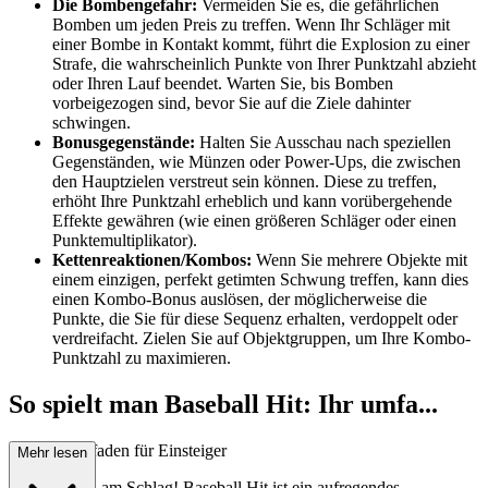
Die Bombengefahr:
Vermeiden Sie es, die gefährlichen
Bomben um jeden Preis zu treffen. Wenn Ihr Schläger mit
einer Bombe in Kontakt kommt, führt die Explosion zu einer
Strafe, die wahrscheinlich Punkte von Ihrer Punktzahl abzieht
oder Ihren Lauf beendet. Warten Sie, bis Bomben
vorbeigezogen sind, bevor Sie auf die Ziele dahinter
schwingen.
Bonusgegenstände:
Halten Sie Ausschau nach speziellen
Gegenständen, wie Münzen oder Power-Ups, die zwischen
den Hauptzielen verstreut sein können. Diese zu treffen,
erhöht Ihre Punktzahl erheblich und kann vorübergehende
Effekte gewähren (wie einen größeren Schläger oder einen
Punktemultiplikator).
Kettenreaktionen/Kombos:
Wenn Sie mehrere Objekte mit
einem einzigen, perfekt getimten Schwung treffen, kann dies
einen Kombo-Bonus auslösen, der möglicherweise die
Punkte, die Sie für diese Sequenz erhalten, verdoppelt oder
verdreifacht. Zielen Sie auf Objektgruppen, um Ihre Kombo-
Punktzahl zu maximieren.
So spielt man Baseball Hit: Ihr umfa...
ssender Leitfaden für Einsteiger
Mehr lesen
Willkommen am Schlag! Baseball Hit ist ein aufregendes