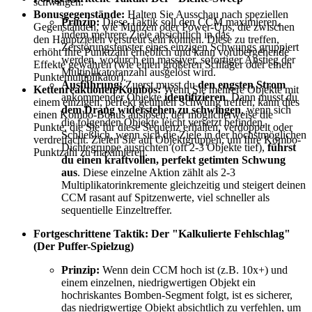
schwingen.
Bonusgegenstände:
Halten Sie Ausschau nach speziellen
Prinzip:
Diese Taktik soll den CCM maximieren,
Gegenständen, wie Münzen oder Power-Ups, die zwischen
indem mehrere Ziele absichtlich in das
den Hauptzielen verstreut sein können. Diese zu treffen,
Zerstörungsfenster eines einzigen Schwungs gruppiert
erhöht Ihre Punktzahl erheblich und kann vorübergehende
werden, wodurch ein massiver, sofortiger Anstieg der
Effekte gewähren (wie einen größeren Schläger oder einen
Multiplikatoranzahl ausgelöst wird.
Punktemultiplikator).
Ausführung:
Zuerst musst du
den engsten Strom
Kettenreaktionen/Kombos:
Wenn Sie mehrere Objekte mit
ankommender Objekte
identifizieren
. Dann musst du
einem einzigen, perfekt getimten Schwung treffen, kann dies
dem Drang widerstehen zu schwingen
, wenn sich
einen Kombo-Bonus auslösen, der möglicherweise die
die folgenden Objekte leicht versetzt befinden.
Punkte, die Sie für diese Sequenz erhalten, verdoppelt oder
Schließlich, wenn sich die Ziele in der höchstmöglichen
verdreifacht. Zielen Sie auf Objektgruppen, um Ihre Kombo-
Dichtegruppe ausrichten (oft 2-3 Objekte tief),
führst
Punktzahl zu maximieren.
du einen kraftvollen, perfekt getimten Schwung
aus
. Diese einzelne Aktion zählt als 2-3
Multiplikatorinkremente gleichzeitig und steigert deinen
CCM rasant auf Spitzenwerte, viel schneller als
sequentielle Einzeltreffer.
Fortgeschrittene Taktik: Der "Kalkulierte Fehlschlag"
(Der Puffer-Spielzug)
Prinzip:
Wenn dein CCM hoch ist (z.B. 10x+) und
einem einzelnen, niedrigwertigen Objekt ein
hochriskantes Bomben-Segment folgt, ist es sicherer,
das niedrigwertige Objekt absichtlich zu verfehlen, um