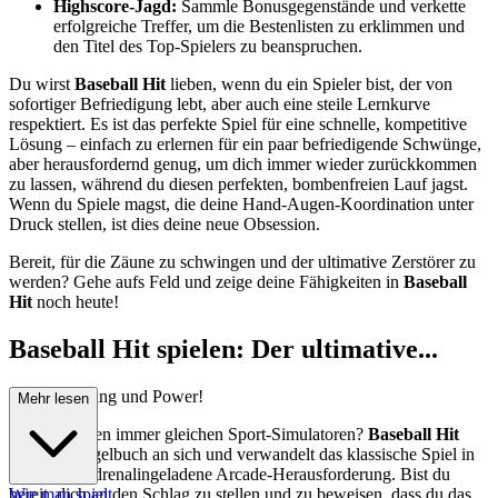
Highscore-Jagd:
Sammle Bonusgegenstände und verkette
erfolgreiche Treffer, um die Bestenlisten zu erklimmen und
den Titel des Top-Spielers zu beanspruchen.
Du wirst
Baseball Hit
lieben, wenn du ein Spieler bist, der von
sofortiger Befriedigung lebt, aber auch eine steile Lernkurve
respektiert. Es ist das perfekte Spiel für eine schnelle, kompetitive
Lösung – einfach zu erlernen für ein paar befriedigende Schwünge,
aber herausfordernd genug, um dich immer wieder zurückkommen
zu lassen, während du diesen perfekten, bombenfreien Lauf jagst.
Wenn du Spiele magst, die deine Hand-Augen-Koordination unter
Druck stellen, ist dies deine neue Obsession.
Bereit, für die Zäune zu schwingen und der ultimative Zerstörer zu
werden? Gehe aufs Feld und zeige deine Fähigkeiten in
Baseball
Hit
noch heute!
Baseball Hit spielen: Der ultimative...
Test für Timing und Power!
Mehr lesen
Müde von den immer gleichen Sport-Simulatoren?
Baseball Hit
reißt das Regelbuch an sich und verwandelt das klassische Spiel in
eine reine, adrenalingeladene Arcade-Herausforderung. Bist du
bereit, dich an den Schlag zu stellen und zu beweisen, dass du das
Wie man spielt