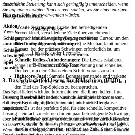
Aggression.
tatsächliche Steuerung kann sich geringfügig unterscheiden, wenn
Sie auf einem mobilen Touchscreen spielen, wo Sie einen einzigen
Tipp zum Schwingen verwenden würden.
Hauptmerkmale
Aktion /
Arcade-Zerstörung:
Erlebe den befriedigenden
Taste(n) / Geste
Zweck
Nervenkitzel, verschiedene Ziele über zunehmend
anspruchsvolle Levels hinweg zu zerstören.
Schläger
Mausbewegung (Bewegen Sie den Cursor, um den
Die Timing-Herausforderung:
Eine Mechanik mit hohem
ausrichten
Schläger zu positionieren)
Einsatz, bei der präzises Schwingen erforderlich ist, um
Schläger
Linksklick oder Leertaste
spielbeendende Bomben zu vermeiden.
schwingen
Schnelle Reflex-Anforderungen:
Die Levels eskalieren
Spiel
'P'-Taste oder ESC-Taste
schnell und erfordern strategische Planung und schnelles
pausieren
Denken, um dem Chaos einen Schritt voraus zu sein.
Highscore-Jagd:
Sammle Bonusgegenstände und verkette
3. Das Schlachtfeld lesen: Ihr Bildschirm (HUD)
erfolgreiche Treffer, um die Bestenlisten zu erklimmen und
den Titel des Top-Spielers zu beanspruchen.
Das Spiel liefert wichtige Informationen, die Ihnen helfen, Ihre
Du wirst
Baseball Hit
lieben, wenn du ein Spieler bist, der von
Leistung zu verwalten und sich auf die Action zu konzentrieren.
sofortiger Befriedigung lebt, aber auch eine steile Lernkurve
Achten Sie genau auf diese Elemente, um Ihren Erfolg zu
respektiert. Es ist das perfekte Spiel für eine schnelle, kompetitive
maximieren.
Lösung – einfach zu erlernen für ein paar befriedigende Schwünge,
Punktzahl:
Normalerweise in der oberen rechten Ecke, dies
aber herausfordernd genug, um dich immer wieder zurückkommen
verfolgt alle Punkte, die Sie gesammelt haben. Jedes Objekt,
zu lassen, während du diesen perfekten, bombenfreien Lauf jagst.
das Sie erfolgreich treffen, erhöht diese Zahl. Sehen Sie, wie
Wenn du Spiele magst, die deine Hand-Augen-Koordination unter
sie wächst!