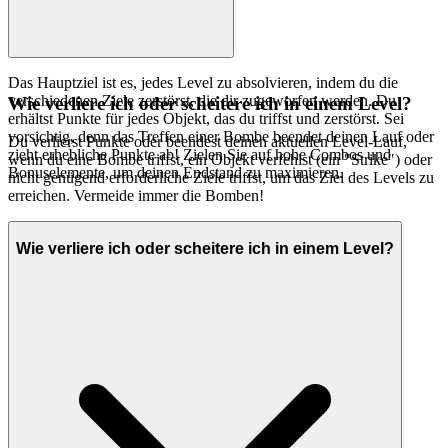
Das Hauptziel ist es, jedes Level zu absolvieren, indem du die
verschiedenen Ziele zerstörst, die dir zugeworfen werden. Du
Wie verliere ich oder scheitere ich in einem Level?
erhältst Punkte für jedes Objekt, das du triffst und zerstörst. Sei
vorsichtig, denn das Treffen einer Bombe beendet deinen Lauf oder
Du verlierst Punkte oder beendest deinen aktuellen Level-Lauf,
zieht erhebliche Punkte ab! Zielen Sie auf hohe Combos und
wenn du eine Bombe triffst, ein Objekt verfehlst (ein "Strike") oder
Bonuselemente, um deinen Endstand zu maximieren.
nicht genügend erforderliche Ziele triffst, um das Ziel des Levels zu
erreichen. Vermeide immer die Bomben!
Wie verliere ich oder scheitere ich in einem Level?