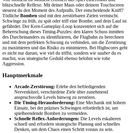
blitzschnelle Reflexe. Mit deiner Maus oder deinem Touchscreen
steuerst du den Moment des Aufpralls. Der entscheidende Kniff?
Tödliche
Bomben
sind mit den zerstörbaren Zielen vermischt.
Schwinge zu früh, zu spät oder triff eine Bombe, und dein Lauf ist
gefährdet. Der Kern-Gameplay-Loop konzentriert sich auf die
Beherrschung dieses Timing-Puzzles: den klaren Schuss inmitten
des Durcheinanders zu identifizieren, die Flugbahn zu berechnen
und mit dem perfekten Schwung zu verbinden, um die Zerstörung
zu maximieren und das Risiko zu minimieren. Bei Highscores geht
es nicht nur darum, wie viel du triffst, sondern
wie sauber
du es
machst, was strategische Geduld ebenso belohnt wie rohe
Aggression.
Hauptmerkmale
Arcade-Zerstörung:
Erlebe den befriedigenden
Nervenkitzel, verschiedene Ziele über zunehmend
anspruchsvolle Levels hinweg zu zerstören.
Die Timing-Herausforderung:
Eine Mechanik mit hohem
Einsatz, bei der präzises Schwingen erforderlich ist, um
spielbeendende Bomben zu vermeiden.
Schnelle Reflex-Anforderungen:
Die Levels eskalieren
schnell und erfordern strategische Planung und schnelles
Denken, um dem Chaos einen Schritt voraus zu sein.