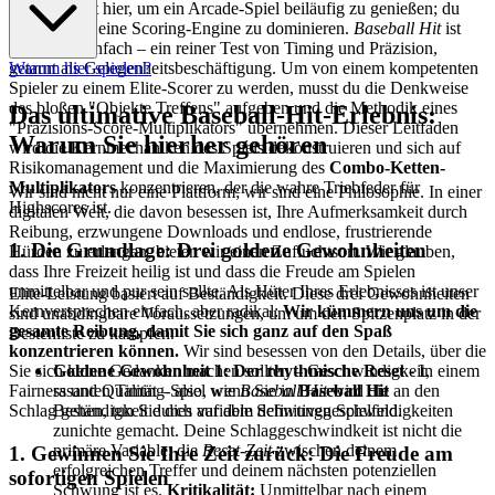
Du bist nicht hier, um ein Arcade-Spiel beiläufig zu genießen; du
bist hier, um eine Scoring-Engine zu dominieren.
Baseball Hit
ist
trügerisch einfach – ein reiner Test von Timing und Präzision,
getarnt als Gelegenheitsbeschäftigung. Um von einem kompetenten
Warum hier spielen?
Spieler zu einem Elite-Scorer zu werden, musst du die Denkweise
des bloßen "Objekte Treffens" aufgeben und die Methodik eines
Das ultimative Baseball-Hit-Erlebnis:
"Präzisions-Score-Multiplikators" übernehmen. Dieser Leitfaden
Warum Sie hierher gehören
wird die Kernmechaniken des Spiels dekonstruieren und sich auf
Risikomanagement und die Maximierung des
Combo-Ketten-
Multiplikators
konzentrieren, der die wahre Triebfeder für
Wir sind nicht nur eine Plattform; wir sind eine Philosophie. In einer
Highscores ist.
digitalen Welt, die davon besessen ist, Ihre Aufmerksamkeit durch
Reibung, erzwungene Downloads und endlose, frustrierende
1. Die Grundlage: Drei goldene Gewohnheiten
Hürden zu erlangen, bieten wir einen Zufluchtsort. Wir glauben,
dass Ihre Freizeit heilig ist und dass die Freude am Spielen
unmittelbar und pur sein sollte. Als Hüter Ihres Erlebnisses ist unser
Elite-Leistung basiert auf Beständigkeit. Diese drei Gewohnheiten
Kernversprechen einfach, aber radikal:
Wir kümmern uns um die
sind unabdingbare Voraussetzungen, um um den Spitzenplatz in der
gesamte Reibung, damit Sie sich ganz auf den Spaß
Bestenliste zu kämpfen.
konzentrieren können.
Wir sind besessen von den Details, über die
Goldene Gewohnheit 1: Der rhythmische Reset
- In einem
Sie sich keine Gedanken machen sollten – Geschwindigkeit,
rasanten Timing-Spiel wie
Baseball Hit
wird die
Fairness und Qualität – also, wenn Sie in
Baseball Hit
an den
Beständigkeit durch variable Schwunggeschwindigkeiten
Schlag gehen, tun Sie dies auf dem definitiven Spielfeld.
zunichte gemacht. Deine Schlaggeschwindkeit ist nicht die
primäre Variable; die
Reset-Zeit
zwischen deinem
1. Gewinnen Sie Ihre Zeit zurück: Die Freude am
erfolgreichen Treffer und deinem nächsten potenziellen
sofortigen Spielen
Schwung ist es.
Kritikalität:
Unmittelbar nach einem