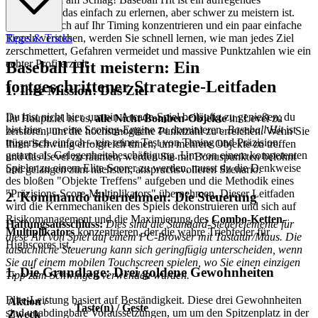
Actionspiel, das einfach zu erlernen, aber schwer zu meistern ist.
Indem Sie sich auf Ihr Timing konzentrieren und ein paar einfache
Regeln verstehen, werden Sie schnell lernen, wie man jedes Ziel
Tipps & Tricks
zerschmettert, Gefahren vermeidet und massive Punktzahlen wie ein
echter Profi erzielt.
Baseball Hit meistern: Ein
fortgeschrittener Strategie-Leitfaden
1. Ihre Mission: Das Ziel
Du bist nicht hier, um ein Arcade-Spiel beiläufig zu genießen; du
Ihr Hauptziel ist es,
alle Nicht-Bomben-Objekte
im Level zu
bist hier, um eine Scoring-Engine zu dominieren.
Baseball Hit
ist
zerstören, um die höchstmögliche Punktzahl zu erreichen. Wenn Sie
trügerisch einfach – ein reiner Test von Timing und Präzision,
Ihren Schwung erfolgreich timen, um mehrere Objekte zu treffen
getarnt als Gelegenheitsbeschäftigung. Um von einem kompetenten
und das Level zu räumen, werden Sie mit Bonuspunkten belohnt
Spieler zu einem Elite-Scorer zu werden, musst du die Denkweise
und gelangen zum nächsten, anspruchsvolleren Szenario.
des bloßen "Objekte Treffens" aufgeben und die Methodik eines
"Präzisions-Score-Multiplikators" übernehmen. Dieser Leitfaden
2. Kommando übernehmen: Die Steuerung
wird die Kernmechaniken des Spiels dekonstruieren und sich auf
Risikomanagement und die Maximierung des
Combo-Ketten-
Haftungsausschluss:
Dies sind die Standard-Steuerelemente für
Multiplikators
konzentrieren, der die wahre Triebfeder für
diese Art von Spiel auf einem PC-Browser mit Tastatur/Maus. Die
Highscores ist.
tatsächliche Steuerung kann sich geringfügig unterscheiden, wenn
Sie auf einem mobilen Touchscreen spielen, wo Sie einen einzigen
1. Die Grundlage: Drei goldene Gewohnheiten
Tipp zum Schwingen verwenden würden.
Elite-Leistung basiert auf Beständigkeit. Diese drei Gewohnheiten
Aktion /
Taste(n) / Geste
sind unabdingbare Voraussetzungen, um um den Spitzenplatz in der
Zweck