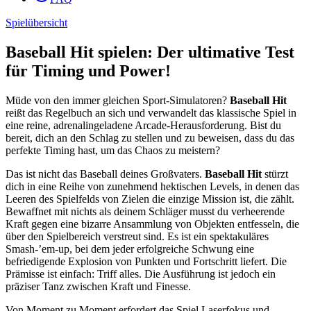
Spielübersicht
Baseball Hit spielen: Der ultimative Test
für Timing und Power!
Müde von den immer gleichen Sport-Simulatoren?
Baseball Hit
reißt das Regelbuch an sich und verwandelt das klassische Spiel in
eine reine, adrenalingeladene Arcade-Herausforderung. Bist du
bereit, dich an den Schlag zu stellen und zu beweisen, dass du das
perfekte Timing hast, um das Chaos zu meistern?
Das ist nicht das Baseball deines Großvaters.
Baseball Hit
stürzt
dich in eine Reihe von zunehmend hektischen Levels, in denen das
Leeren des Spielfelds von Zielen die einzige Mission ist, die zählt.
Bewaffnet mit nichts als deinem Schläger musst du verheerende
Kraft gegen eine bizarre Ansammlung von Objekten entfesseln, die
über den Spielbereich verstreut sind. Es ist ein spektakuläres
Smash-’em-up, bei dem jeder erfolgreiche Schwung eine
befriedigende Explosion von Punkten und Fortschritt liefert. Die
Prämisse ist einfach: Triff alles. Die Ausführung ist jedoch ein
präziser Tanz zwischen Kraft und Finesse.
Von Moment zu Moment erfordert das Spiel Laserfokus und