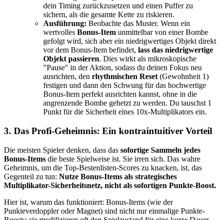
dein Timing zurückzusetzen und einen Puffer zu
sichern, als die gesamte Kette zu riskieren.
Ausführung:
Beobachte das Muster. Wenn ein
wertvolles
Bonus-Item
unmittelbar von einer Bombe
gefolgt wird, sich aber ein niedrigwertiges Objekt direkt
vor dem Bonus-Item befindet,
lass das niedrigwertige
Objekt passieren
. Dies wirkt als mikroskopische
"Pause" in der Aktion, sodass du deinen Fokus neu
ausrichten, den
rhythmischen Reset
(Gewohnheit 1)
festigen und dann den Schwung für das hochwertige
Bonus-Item perfekt ausrichten kannst, ohne in die
angrenzende Bombe gehetzt zu werden. Du tauschst 1
Punkt für die Sicherheit eines 10x-Multiplikators ein.
3. Das Profi-Geheimnis: Ein kontraintuitiver Vorteil
Die meisten Spieler denken, dass das
sofortige Sammeln jedes
Bonus-Items
die beste Spielweise ist. Sie irren sich. Das wahre
Geheimnis, um die Top-Bestenlisten-Scores zu knacken, ist, das
Gegenteil zu tun:
Nutze Bonus-Items als strategisches
Multiplikator-Sicherheitsnetz, nicht als sofortigen Punkte-Boost.
Hier ist, warum das funktioniert: Bonus-Items (wie der
Punkteverdoppler oder Magnet) sind nicht nur einmalige Punkte-
Boosts; sie modifizieren oft den Spielzustand für eine kurze Dauer.