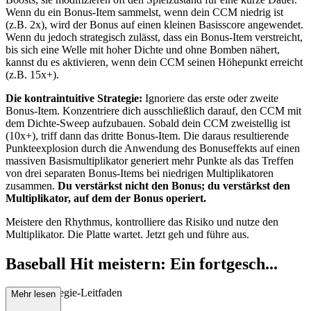
Wenn du ein Bonus-Item sammelst, wenn dein CCM niedrig ist
(z.B. 2x), wird der Bonus auf einen kleinen Basisscore angewendet.
Wenn du jedoch strategisch zulässt, dass ein Bonus-Item verstreicht,
bis sich eine Welle mit hoher Dichte und ohne Bomben nähert,
kannst du es aktivieren, wenn dein CCM seinen Höhepunkt erreicht
(z.B. 15x+).
Die kontraintuitive Strategie:
Ignoriere das erste oder zweite
Bonus-Item. Konzentriere dich ausschließlich darauf, den CCM mit
dem Dichte-Sweep aufzubauen. Sobald dein CCM zweistellig ist
(10x+), triff dann das dritte Bonus-Item. Die daraus resultierende
Punkteexplosion durch die Anwendung des Bonuseffekts auf einen
massiven Basismultiplikator generiert mehr Punkte als das Treffen
von drei separaten Bonus-Items bei niedrigen Multiplikatoren
zusammen.
Du verstärkst nicht den Bonus; du verstärkst den
Multiplikator, auf dem der Bonus operiert.
Meistere den Rhythmus, kontrolliere das Risiko und nutze den
Multiplikator. Die Platte wartet. Jetzt geh und führe aus.
Baseball Hit meistern: Ein fortgesch...
rittener Strategie-Leitfaden
Mehr lesen