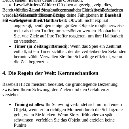
Druck stellen, ist dies deine neue Obsession.
Level-/Stufen-Zähler:
Oft oben angezeigt, zeigt dies,
Bereit, für die Zäune zu schwingen und der ultimative Zerstörer zu
welches Level Sie gerade versuchen. Das Abschließen eines
werden? Gehe aufs Feld und zeige deine Fähigkeiten in
Baseball
Levels erhöht diesen Zähler.
Hit
noch heute!
Zielgesundheit/Haltbarkeit:
Obwohl nicht explizit
angezeigt, benötigen einige größere Objekte möglicherweise
mehr als einen Treffer, um zerstört zu werden. Beobachten
Sie, wie Ziele auf Ihre Treffer reagieren, um ihre Haltbarkeit
zu verstehen.
Timer (in Zeitangriffsmodi):
Wenn das Spiel ein Zeitlimit
enthält, ist ein Timer sichtbar, der die verbleibenden Sekunden
herunterzählt. Verwalten Sie Ihre Schwünge effizient, wenn
die Zeit begrenzt ist.
4. Die Regeln der Welt: Kernmechaniken
Baseball Hit zu meistern bedeutet, die grundlegende Beziehung
zwischen Ihrem Schwung, den Zielen und den Gefahren zu
verstehen.
Timing ist alles:
Ihr Schwung verbindet sich nur mit einem
Objekt, wenn er im richtigen Moment durch die Schlagzone
geht, wenn Sie klicken. Wenn Sie zu früh oder zu spät
schwingen, verfehlen Sie das Objekt und erzielen keine
Punkte.